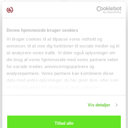
Tangsalat 225g Asian
Wokske Rund Ø11cm 36-
Choice
43cm S pro. Jade
Temple
Frostvarer
Non-food
28,00 kr.
128,00 kr.
Denne hjemmeside bruger cookies
Vi bruger cookies til at tilpasse vores indhold og
annoncer, til at vise dig funktioner til sociale medier og til
at analysere vores trafik. Vi deler også oplysninger om
din brug af vores hjemmeside med vores partnere inden
for sociale medier, annonceringspartnere og
analysepartnere. Vores partnere kan kombinere disse
data med andre oplysninger, du har givet dem, eller som
de har indsamlet fra din brug af deres tjenester.
Vis detaljer
Grøn Te Mochi 210g
5-pak Shin Kimchi
Taiwan Dessert
Ramyun 5x120g
Nongshim
Tillad alle
Snacks
Nudler