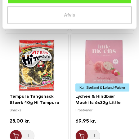
32,00 kr.
75,00 kr.
Afvis
Kun Sjælland & Lolland-Falster
Tempura Tangsnack
Lychee & Hindbær
Stærk 40g Hi Tempura
Mochi Is 6x32g Little
Moons
Snacks
Frostvarer
28,00 kr.
69,95 kr.