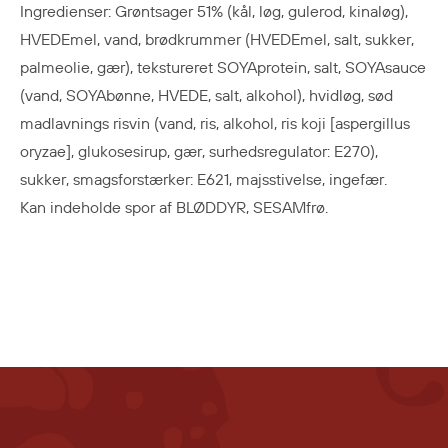
Ingredienser: Grøntsager 51% (kål, løg, gulerod, kinaløg),
HVEDEmel, vand, brødkrummer (HVEDEmel, salt, sukker,
palmeolie, gær), tekstureret SOYAprotein, salt, SOYAsauce
(vand, SOYAbønne, HVEDE, salt, alkohol), hvidløg, sød
madlavnings risvin (vand, ris, alkohol, ris koji [aspergillus
oryzae], glukosesirup, gær, surhedsregulator: E270),
sukker, smagsforstærker: E621, majsstivelse, ingefær.
Kan indeholde spor af BLØDDYR, SESAMfrø.