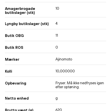
10
Amagerbrogade
butikslager (stk)
4
Lyngby butikslager (stk)
11
Butik OBG
0
Butik ROS
Ajinomoto
Mærker
10,000000
Kolli
Fryser. Må ikke nedfryses igen
Opbevaring
efter optøning.
g
Netto enhed
620
Brutto vægt (g)