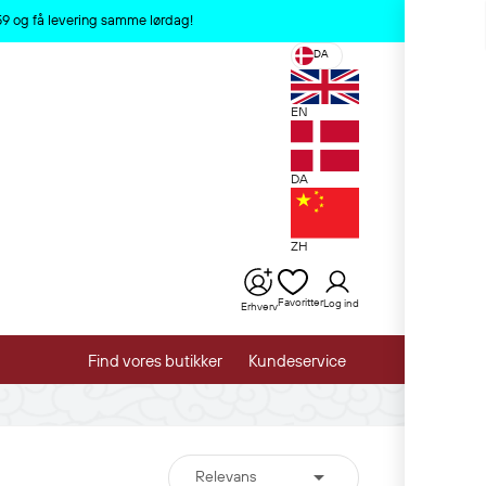
x
:59 og få levering samme lørdag!
DA
EN
DA
ZH
Favoritter
Log ind
Erhverv
Find vores butikker
Kundeservice

Relevans