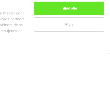
Tillad alle
le medier og til
 vores partnere
Afvis
mbinere disse
res tjenester.
0
0,00 kr.