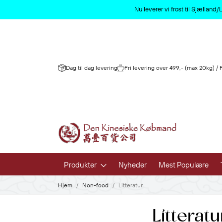
Nu leverer vi frost til Sjællan
Dag til dag levering
Fri levering over 499,- (max 20kg) /
Produkter
Nyheder
Mest Populære
Hjem
Non-food
Litteratur
Frugt og 
Litteratu
Frisk Frugt 