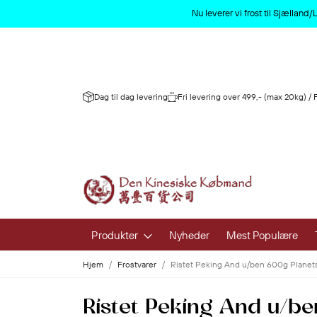
Nu leverer vi frost til Sjællan
Dag til dag levering
Fri levering over 499,- (max 20kg) /
Produkter
Nyheder
Mest Populære
Hjem
Frostvarer
Ristet Peking And u/ben 600g Planet
Frugt og 
Ristet Peking And u/be
Frisk Frugt 