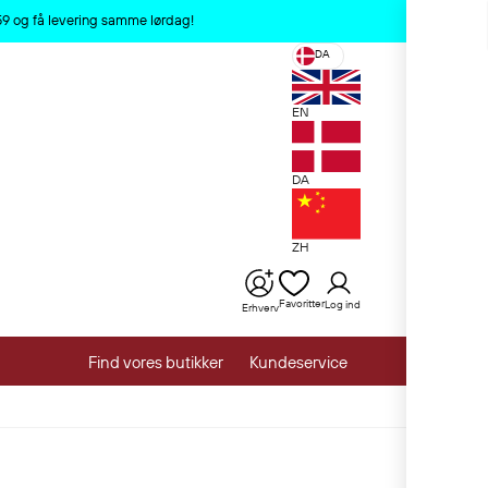
x
:59 og få levering samme lørdag!
DA
EN
DA
ZH
Favoritter
Log ind
Erhverv
Find vores butikker
Kundeservice