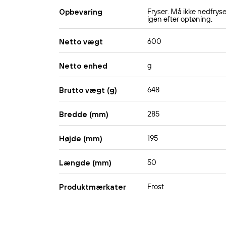
Fryser. Må ikke nedfrys
Opbevaring
igen efter optøning.
600
Netto vægt
g
Netto enhed
648
Brutto vægt (g)
285
Bredde (mm)
195
Højde (mm)
50
Længde (mm)
Frost
Produktmærkater