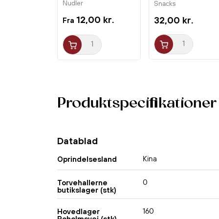
Dessert
Nudler
Snacks
12,00 kr.
32,00 kr.
Fra
Produktspecifikationer
Datablad
Kina
Oprindelsesland
0
Torvehallerne
butikslager (stk)
160
Hovedlager
Roholmsvej (stk)