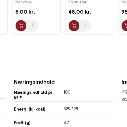
Non-food
Frostvarer
No
Sprødt skind og saftigt, mørt kød
5,00 kr.
48,00 kr.
95
Ideel til pandekager, bao buns og wokretter
Bestil nu og oplev den autentiske smag af
Peking-and i dit eget køkken!
Næringsindhold
I
In
100
Næringsindhold pr.
g/ml
kry
829-198
Energi (kj-kcal)
8,2
Fedt (g)