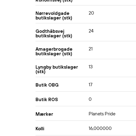
20
Nørrevoldgade
butikslager (stk)
24
Godthåbsvej
butikslager (stk)
21
Amagerbrogade
butikslager (stk)
13
Lyngby butikslager
(stk)
17
Butik OBG
0
Butik ROS
Planets Pride
Mærker
16,000000
Kolli