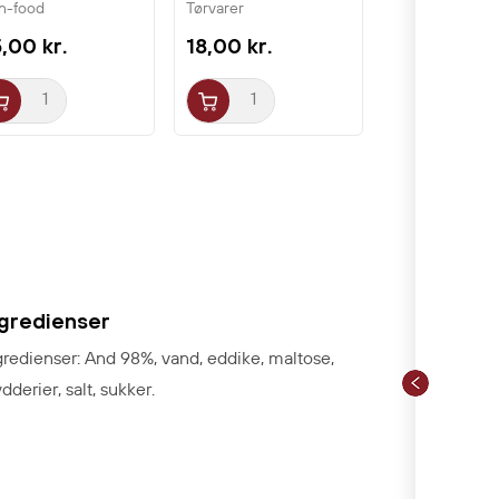
n-food
Tørvarer
,00 kr.
18,00 kr.
ngredienser
gredienser: And 98%, vand, eddike, maltose,
dderier, salt, sukker.