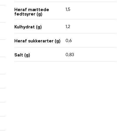
1,5
Heraf mættede
fedtsyrer (g)
1,2
Kulhydrat (g)
0,6
Heraf sukkerarter (g)
0,83
Salt (g)