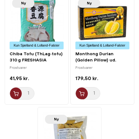
Ny
Ny
Kun Sjælland & Lolland-Falster
Kun Sjælland & Lolland-Falster
Chiba Tofu (ThLag‑tofu)
Monthong Durian
310 g FRESHASIA
(Golden Pillow) ud.
Kerner...
Frostvarer
Frostvarer
41,95 kr.
179,50 kr.
Ny