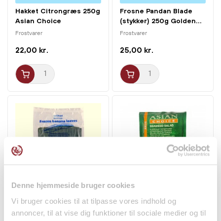
Hakket Citrongræs 250g
Frosne Pandan Blade
Asian Choice
(stykker) 250g Golden...
Frostvarer
Frostvarer
22,00 kr.
25,00 kr.
Kun Sjælland & Lolland-Falster
Kun Sjælland & Lolland-Falster
Denne hjemmeside bruger cookies
Frosne Bananblade
Tangsalat 225g Asian
Vi bruger cookies til at tilpasse vores indhold og
454g BDMP
Choice
annoncer, til at vise dig funktioner til sociale medier og til
Frostvarer
Frostvarer