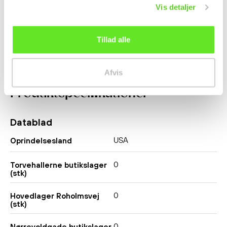
Vis detaljer
270,00 kr.
32,50 kr.
Tillad alle
Afvis
Produktspecifikationer
Datablad
USA
Oprindelsesland
0
Torvehallerne butikslager
(stk)
0
Hovedlager Roholmsvej
(stk)
0
Nørrevoldgade butikslager