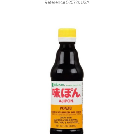
Reference
52572s
USA