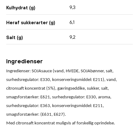
9,3
Kulhydrat (g)
6,1
Heraf sukkerarter (g)
9,2
Salt (g)
Ingredienser
Ingredienser: SOJAsauce (vand, HVEDE, SOJAbønner, salt,
surhedsregulator: E330, konserveringsmiddel: E211), vand,
citronsaft koncentrat (5%), gæringseddike, sukker, salt,
smagsforstærker: E621, surhedsregulator: E330, aroma,
surhedsregulator: E363, konserveringsmiddel: E211,
smagsforstærker: (E631, E627).
Med citronsaft koncentrat muligvis af forskellig oprindelse.