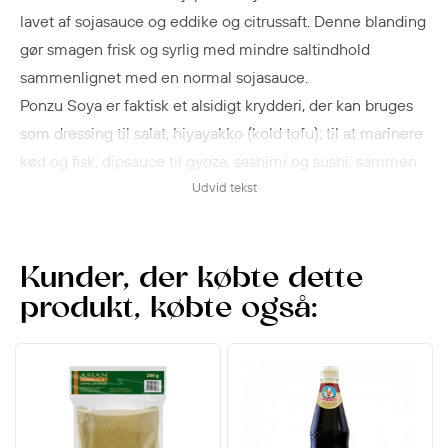
lavet af sojasauce og eddike og citrussaft. Denne blanding
gør smagen frisk og syrlig med mindre saltindhold
sammenlignet med en normal sojasauce.
Ponzu Soya er faktisk et alsidigt krydderi, der kan bruges
som dressing til salat, hiyayakko (kold tofu); til at marinere
kød og fisk; dipsauce til gyoza, sashimi og sushi; sammen
med grillet kød, tofu og grøntsager, eller som en
Udvid tekst
basisingrediens i suppe til varme gryderetter.
Prøv Ajipon Ponzu Soya m. Citrus fra Mizkan, der vil
bringe fylde og friskhed til dine kulinariske kreationer, og
Kunder, der købte dette
oplev hvorfor den er elsket af madelskere verden over.
produkt, købte også: