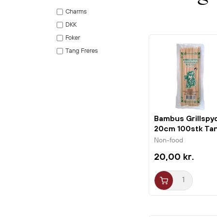
Charms
DKK
Foker
Tang Freres
Bambus Grillspy
20cm 100stk Ta
Freres
Non-food
20,00 kr.