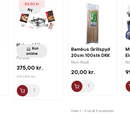
-56,50 kr.
Ny
Hot pot kit
Kun
Bambus Grillspyd
Mu
online
20cm 100stk DKK
El
Forside
D
Non-food
No
375,00 kr.
20,00 kr.
9
431,50 kr.
Viser 1 - 9 ud af 9 produkter