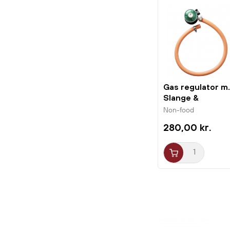
Gas regulator m.
Slange &
Spændebånd
Non-food
1stk...
280,00 kr.