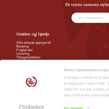
Få vores seneste nyhe
Guides og hjælp
Ofte stillede spørgsmål
Betaling
Fragtpriser
Levering
Tilbagekaldelser
Fortrydelsesret
Handelsbetingelser
Denne hjemmeside bruger
Følg med bag kulisserne
Vi bruger cookies til at til
at analysere vores trafik.
Smiley Rapport - Butikker
inden for sociale medier,
Smiley Rapport - Lager
data med andre oplysninger
Vis detaljer