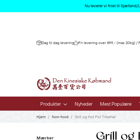
Nu leverer vi frost til Sjællan
Dag til dag levering
Fri levering over 499,- (max 20kg) /
Produkter
Nyheder
Mest Populære
Hjem
Non-food
Grill og Hot Pot Tilbehør
Frugt og 
Grill og
Frisk Frugt 
Mærker