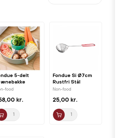
ondue 5-delt
Fondue Si Ø7cm
rænebakke
Rustfri Stål
ejbar Grå 1stk
n-food
Non-food
58,00 kr.
25,00 kr.