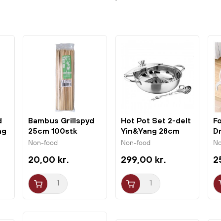
d
Bambus Grillspyd
Hot Pot Set 2-delt
F
ng
25cm 100stk
Yin&Yang 28cm
D
Charms
Dr
Non-food
Non-food
No
20,00 kr.
299,00 kr.
2