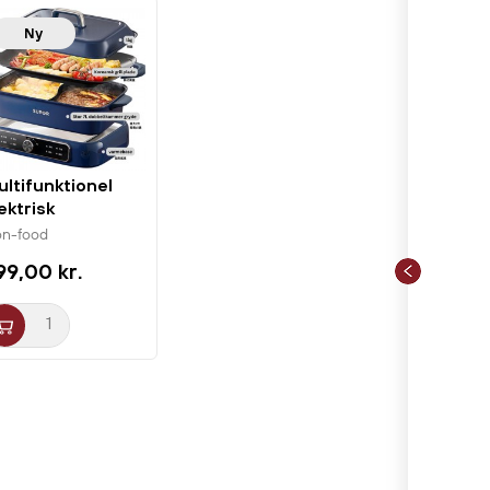
Ny
ltifunktionel
ektrisk
obbeltkammer...
n-food
99,00 kr.