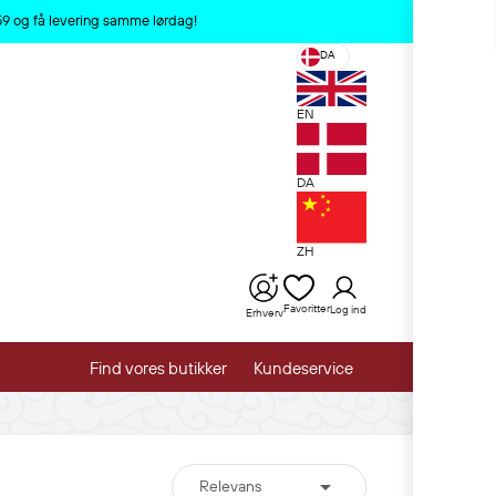
x
:59 og få levering samme lørdag!
DA
EN
DA
ZH
Favoritter
Log ind
Erhverv
Find vores butikker
Kundeservice

Relevans