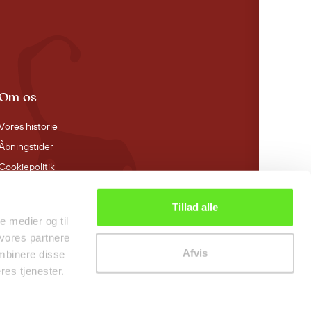
Om os
Vores historie
Åbningstider
Cookiepolitik
Tillad alle
le medier og til
 vores partnere
Afvis
mbinere disse
res tjenester.
0