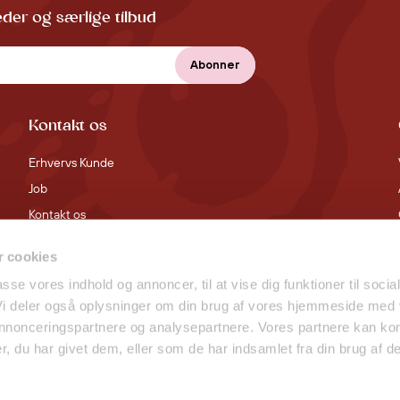
der og særlige tilbud
Kontakt os
Erhvervs Kunde
Job
Kontakt os
 cookies
passe vores indhold og annoncer, til at vise dig funktioner til socia
 Vi deler også oplysninger om din brug af vores hjemmeside med
 annonceringspartnere og analysepartnere. Vores partnere kan ko
, du har givet dem, eller som de har indsamlet fra din brug af de