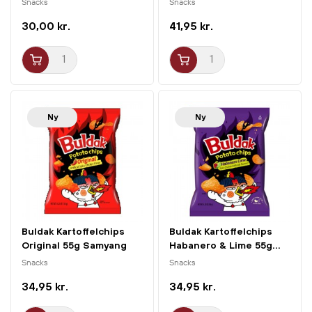
Snacks
Snacks
30,00 kr.
41,95 kr.
Ny
Ny
Buldak Kartoffelchips
Buldak Kartoffelchips
Original 55g Samyang
Habanero & Lime 55g...
Snacks
Snacks
34,95 kr.
34,95 kr.