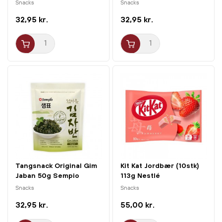
Snacks
Snacks
32,95 kr.
32,95 kr.
Tangsnack Original Gim
Kit Kat Jordbær (10stk)
Jaban 50g Sempio
113g Nestlé
Snacks
Snacks
32,95 kr.
55,00 kr.