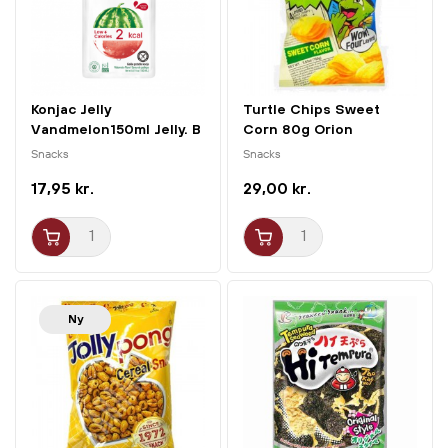
Konjac Jelly
Turtle Chips Sweet
Vandmelon150ml Jelly. B
Corn 80g Orion
Snacks
Snacks
17,95 kr.
29,00 kr.
Ny