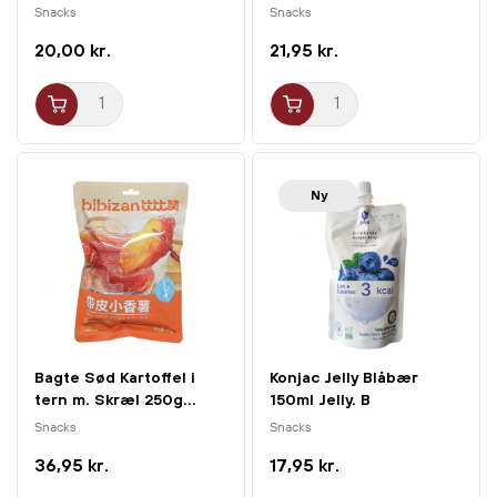
Wu...
Snacks
Snacks
20,00 kr.
21,95 kr.
Ny
Bagte Sød Kartoffel i
Konjac Jelly Blåbær
tern m. Skræl 250g...
150ml Jelly. B
Snacks
Snacks
36,95 kr.
17,95 kr.