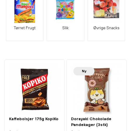
Tørret Frugt
Slik
Øvrige Snacks
Ny
Kaffebolsjer 175g KopiKo
Dorayaki Chokolade
Pandekager (3stk)
195g...