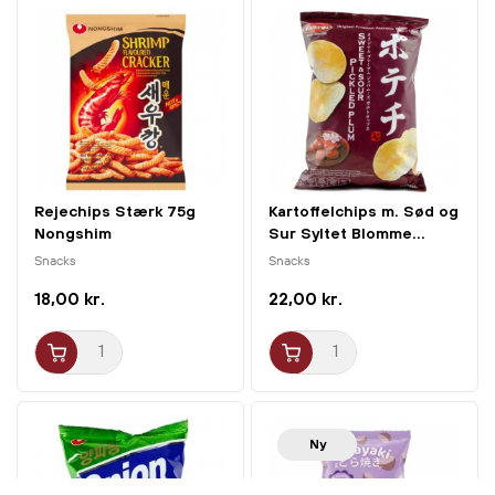
Rejechips Stærk 75g
Kartoffelchips m. Sød og
Nongshim
Sur Syltet Blomme...
Snacks
Snacks
18,00 kr.
22,00 kr.
Ny