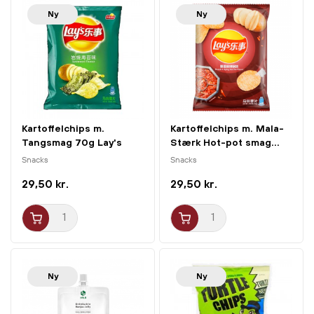
Ny
Ny
Kartoffelchips m.
Kartoffelchips m. Mala-
Tangsmag 70g Lay's
Stærk Hot-pot smag...
Snacks
Snacks
29,50 kr.
29,50 kr.
Ny
Ny