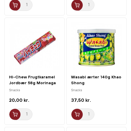
Hi-Chew Frugtkaramel
Wasabi ærter 140g Khao
Jordbær 58g Morinaga
Shong
Snacks
Snacks
20,00 kr.
37,50 kr.