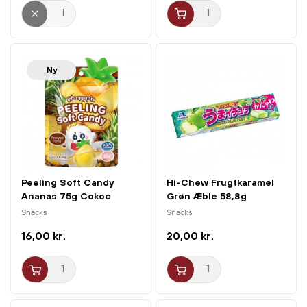
Ny
Peeling Soft Candy
Hi-Chew Frugtkaramel
Ananas 75g Cokoc
Grøn Æble 58,8g
Morinaga
Snacks
Snacks
16,00 kr.
20,00 kr.