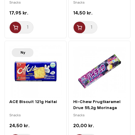
Snacks
Snacks
17,95 kr.
14,50 kr.
Ny
ACE Biscuit 121g Haitai
Hi-Chew Frugtkaramel
Drue 55,2g Morinaga
Snacks
Snacks
24,50 kr.
20,00 kr.