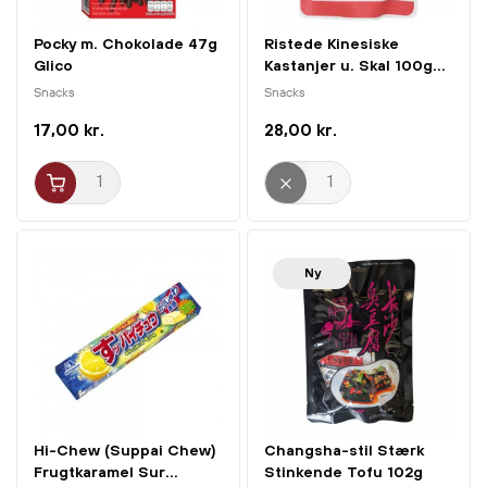
Pocky m. Chokolade 47g
Ristede Kinesiske
Glico
Kastanjer u. Skal 100g...
Snacks
Snacks
17,00 kr.
28,00 kr.
Ny
Hi-Chew (Suppai Chew)
Changsha-stil Stærk
Frugtkaramel Sur...
Stinkende Tofu 102g