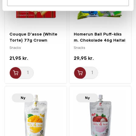
Couque D'asse (White
Homerun Ball Puff-kiks
Torte) 77g Crown
m. Chokolade 46g Haitai
Snacks
Snacks
21,95 kr.
29,95 kr.
Ny
Ny