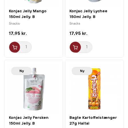
Konjac Jelly Mango
Konjac Jelly Lychee
150ml Jelly. B
150ml Jelly. B
Snacks
Snacks
17,95 kr.
17,95 kr.
Ny
Ny
Konjac Jelly Fersken
Bagte Kartoffelstænger
150ml Jelly. B
27g Haitai