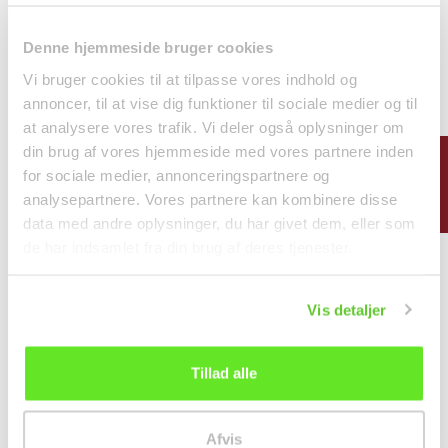
Ny
Ny
Denne hjemmeside bruger cookies
Vi bruger cookies til at tilpasse vores indhold og
annoncer, til at vise dig funktioner til sociale medier og til
at analysere vores trafik. Vi deler også oplysninger om
din brug af vores hjemmeside med vores partnere inden
FILTER
for sociale medier, annonceringspartnere og
Sprøde Shiitakesvampe
Sprøde Shiitakesvampe
analysepartnere. Vores partnere kan kombinere disse
Snacks m.
Snacks m. Trøffelsmag...
data med andre oplysninger, du har givet dem, eller som
Havsaltsmag...
Snacks
Snacks
de har indsamlet fra din brug af deres tjenester.
27,95 kr.
27,95 kr.
Vis detaljer
Tillad alle
Ny
Ny
Afvis