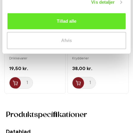
Vis detaljer
Tillad alle
Afvis
Sapporo Øl 4,8% 330ml
Char Siu Sauce 397g
LKK
Drikkevarer
Krydderier
19,50 kr.
38,00 kr.
Produktspecifikationer
Datablad