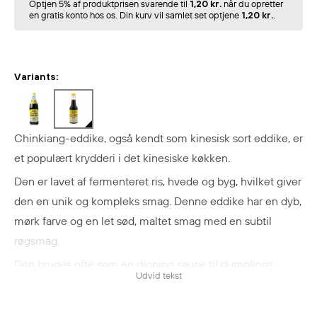
Optjen 5% af produktprisen svarende til
1,20 kr.
når du opretter
en gratis konto hos os. Din kurv vil samlet set optjene
1,20 kr.
.
Variants:
Chinkiang-eddike, også kendt som kinesisk sort eddike, er
et populært krydderi i det kinesiske køkken.
Den er lavet af fermenteret ris, hvede og byg, hvilket giver
den en unik og kompleks smag. Denne eddike har en dyb,
mørk farve og en let sød, maltet smag med en subtil
røgsmag.
Den bruges ofte som en dipping sauce til dumplings,
Udvid tekst
blandet med sojasauce til marinader eller tilsat supper og
stir-fries for at forbedre smagen.