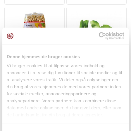
Denne hjemmeside bruger cookies
Vi bruger cookies til at tilpasse vores indhold og
Kinesiske Nudler 500g
Pak Choi (Bok Choy) -
Long Life
vægtvare
annoncer, til at vise dig funktioner til sociale medier og til
Nudler
Frugt og Grønt
at analysere vores trafik. Vi deler også oplysninger om
din brug af vores hjemmeside med vores partnere inden
24,50 kr.
0,07 kr.
for sociale medier, annonceringspartnere og
analysepartnere. Vores partnere kan kombinere disse
data med andre oplysninger, du har givet dem, eller som
de har indsamlet fra din brug af deres tjenester.