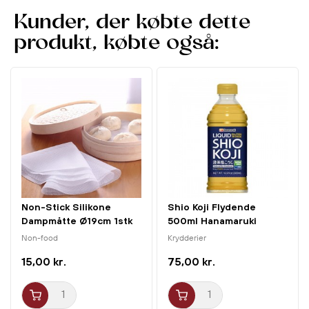
Chinkiang-eddike menes også at have sundhedsmæssige
Kunder, der købte dette
fordele såsom at hjælpe fordøjelsen og fremme
produkt, købte også:
blodcirkulationen.
Det er en alsidig og lækker ingrediens, der tilføjer dybde
og rigdom til enhver ret. Prøv det i dag og udforsk de rige
smagsoplevelser i det kinesiske køkken!
Non-Stick Silikone
Shio Koji Flydende
Dampmåtte Ø19cm 1stk
500ml Hanamaruki
Non-food
Krydderier
15,00 kr.
75,00 kr.