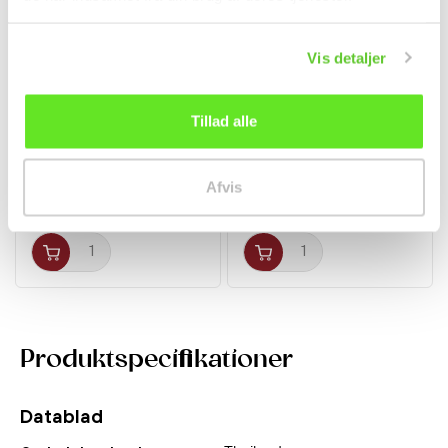
Vis detaljer
Tillad alle
Somen nudler 270g
Okayama White Peach
Akagi Joshu
Castella Kage 3stk...
Nudler
Snacks
Afvis
32,00 kr.
44,95 kr.
Produktspecifikationer
Datablad