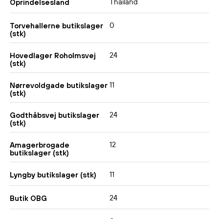
Thailand
Oprindelsesland
0
Torvehallerne butikslager
(stk)
24
Hovedlager Roholmsvej
(stk)
11
Nørrevoldgade butikslager
(stk)
24
Godthåbsvej butikslager
(stk)
12
Amagerbrogade
butikslager (stk)
11
Lyngby butikslager (stk)
24
Butik OBG