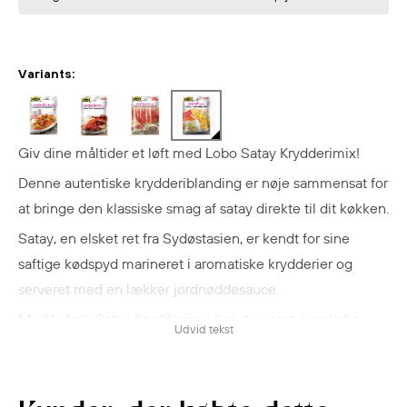
Variants:
Giv dine måltider et løft med Lobo Satay Krydderimix!
Denne autentiske krydderiblanding er nøje sammensat for
at bringe den klassiske smag af satay direkte til dit køkken.
Satay, en elsket ret fra Sydøstasien, er kendt for sine
saftige kødspyd marineret i aromatiske krydderier og
serveret med en lækker jordnøddesauce.
Med Lobo's Satay Krydderimix kan du nemt genskabe
Udvid tekst
denne delikate smagsoplevelse derhjemme.
Oplev den autentiske smag af sydøstasiatiske satay med
Lobo Satay Krydderimix
.
Perfekt til satay-spyd, men også