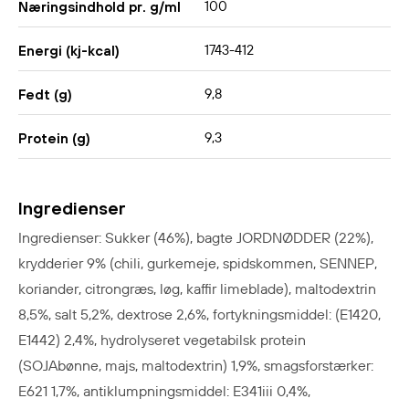
100
Næringsindhold pr. g/ml
1743-412
Energi (kj-kcal)
9,8
Fedt (g)
9,3
Protein (g)
Ingredienser
Ingredienser: Sukker (46%), bagte JORDNØDDER (22%),
krydderier 9% (chili, gurkemeje, spidskommen, SENNEP,
koriander, citrongræs, løg, kaffir limeblade), maltodextrin
8,5%, salt 5,2%, dextrose 2,6%, fortykningsmiddel: (E1420,
E1442) 2,4%, hydrolyseret vegetabilsk protein
(SOJAbønne, majs, maltodextrin) 1,9%, smagsforstærker:
E621 1,7%, antiklumpningsmiddel: E341iii 0,4%,