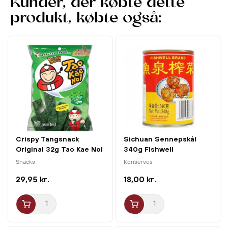
Kunder, der købte dette
velegnet til andre kød- og grøntsagsretter
.
produkt, købte også:
Tilberedning:
Kyllingemarinade
:
1. Mix pose A med ¼ kop (60ml) kokosmælk og mariner ½
kg kyllinge strimler i 1 time. Gerne længere for en mere
intens smag.
2. Sæt de marinerede kødstykker på spyd.
3. Grill eller steg spyddene indtil kødet er mørt og let
karamelliseret.
Crispy Tangsnack
Sichuan Sennepskål
Satay Sauce
:
Original 32g Tao Kae Noi
340g Fishwell
1. Tøm pose B i en lille gryde, tilføj ¾ kop (180ml)
Snacks
Konserves
kokosmælk og 3 spsk vegetabilsk olie. Bring i kog.
29,95 kr.
18,00 kr.
2. Skru ned for varmen og lad simre i 5min. Steg til olien
skiller.
Tip: