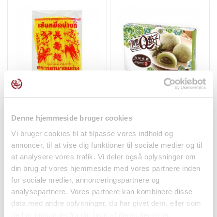
- Prøv også krydderimixen med tofu eller grøntsager for
en velsmagende vegetarisk variant.
- Kombiner med en frisk agurkesalat for at tilføje en
kølende kontrast til den krydrede satay.
Agurke salat opskrift
:
1. Mix 4 spsk hvid eddike, 5 spsk sukker og ¾ tsk salt.
2. Opvarm indtil sukkeret er opløst. Fjern fra varme og lad
Kinesiske Nudler m.
Grøn Te Mochi 210g
afkøle.
Gurkemeje 400g
Taiwan Dessert
3. Anret snittet agurk, chili og skalotteløg i lag. Hæld
Swallow
Denne hjemmeside bruger cookies
Nudler
Snacks
blandingen over og server.
Vi bruger cookies til at tilpasse vores indhold og
34,00 kr.
32,00 kr.
annoncer, til at vise dig funktioner til sociale medier og til
at analysere vores trafik. Vi deler også oplysninger om
din brug af vores hjemmeside med vores partnere inden
for sociale medier, annonceringspartnere og
analysepartnere. Vores partnere kan kombinere disse
data med andre oplysninger, du har givet dem, eller som
de har indsamlet fra din brug af deres tjenester.