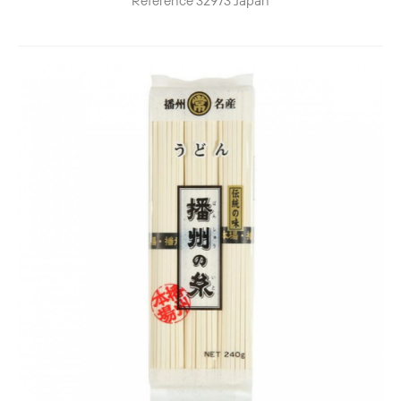
Reference
32973
Japan