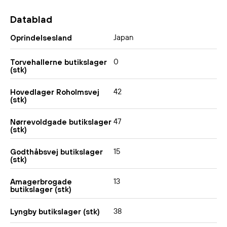
Datablad
Japan
Oprindelsesland
0
Torvehallerne butikslager
(stk)
42
Hovedlager Roholmsvej
(stk)
47
Nørrevoldgade butikslager
(stk)
15
Godthåbsvej butikslager
(stk)
13
Amagerbrogade
butikslager (stk)
38
Lyngby butikslager (stk)