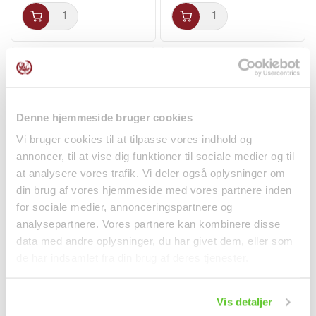
Denne hjemmeside bruger cookies
Vi bruger cookies til at tilpasse vores indhold og
annoncer, til at vise dig funktioner til sociale medier og til
at analysere vores trafik. Vi deler også oplysninger om
din brug af vores hjemmeside med vores partnere inden
Chunjang Jjajangmyeon
Fiskesauce Premium
Sort Bønnepasta 500g...
500ml Megachef
for sociale medier, annonceringspartnere og
Krydderier
Krydderier
analysepartnere. Vores partnere kan kombinere disse
data med andre oplysninger, du har givet dem, eller som
58,00 kr.
44,95 kr.
de har indsamlet fra din brug af deres tjenester.
Vis detaljer