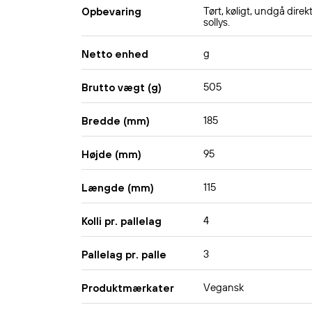
Tørt, køligt, undgå direk
Opbevaring
sollys.
g
Netto enhed
505
Brutto vægt (g)
185
Bredde (mm)
95
Højde (mm)
115
Længde (mm)
4
Kolli pr. pallelag
3
Pallelag pr. palle
Vegansk
Produktmærkater