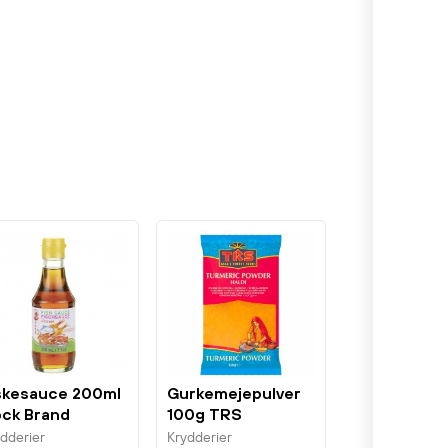
skesauce 200ml
Gurkemejepulver
ck Brand
100g TRS
ydderier
Krydderier