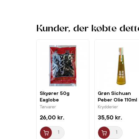
Kunder, der købte dett
Skyører 50g
Grøn Sichuan
Eaglobe
Peber Olie 110ml
Yaomazi
Tørvarer
Krydderier
26,00 kr.
35,50 kr.