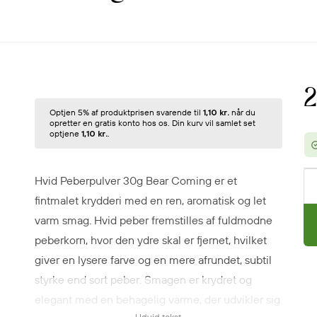
2
Optjen 5% af produktprisen svarende til
1,10 kr.
når du
opretter en gratis konto hos os. Din kurv vil samlet set
optjene
1,10 kr.
.
Hvid Peberpulver 30g Bear Coming er et
fintmalet krydderi med en ren, aromatisk og let
varm smag. Hvid peber fremstilles af fuldmodne
peberkorn, hvor den ydre skal er fjernet, hvilket
giver en lysere farve og en mere afrundet, subtil
styrke end sort peber. Smagen er krydret og
elegant med en behagelig varme, der udvikler sig