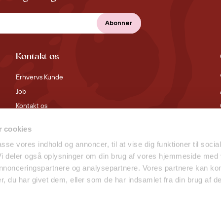
Kontakt os
Erhvervs Kunde
Job
Kontakt os
 cookies
passe vores indhold og annoncer, til at vise dig funktioner til socia
 Vi deler også oplysninger om din brug af vores hjemmeside med
 annonceringspartnere og analysepartnere. Vores partnere kan ko
, du har givet dem, eller som de har indsamlet fra din brug af de