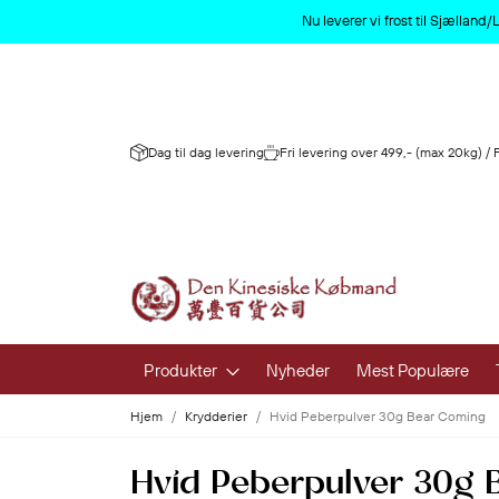
Nu leverer vi frost til Sjællan
Dag til dag levering
Fri levering over 499,- (max 20kg) /
Produkter
Nyheder
Mest Populære
Hjem
Krydderier
Hvid Peberpulver 30g Bear Coming
Frugt og 
Hvid Peberpulver 30g
Frisk Frugt 