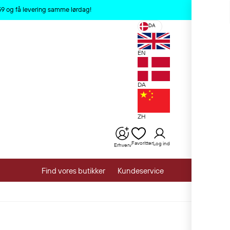
x
:59 og få levering samme lørdag!
DA
EN
DA
ZH
Favoritter
Log ind
Erhverv
Find vores butikker
Kundeservice