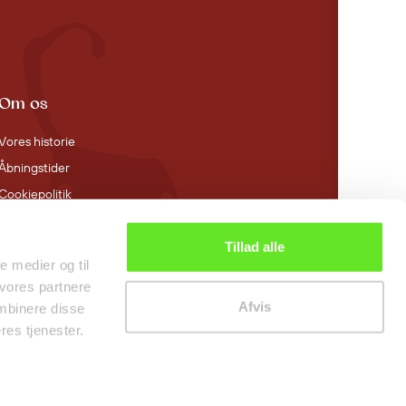
Om os
Vores historie
Åbningstider
Cookiepolitik
Tillad alle
le medier og til
 vores partnere
Afvis
mbinere disse
res tjenester.
0
0,00 kr.