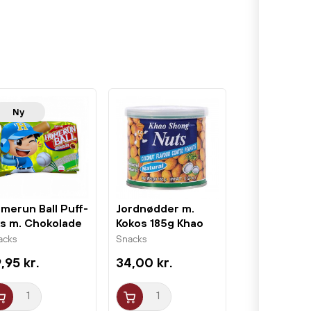
Ny
merun Ball Puff-
Jordnødder m.
ks m. Chokolade
Kokos 185g Khao
g Haitai
Shong
acks
Snacks
,95 kr.
34,00 kr.