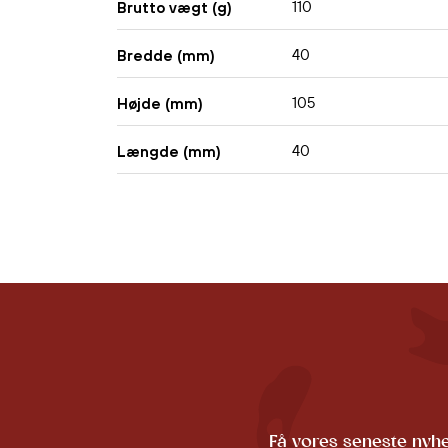
110
Brutto vægt (g)
40
Bredde (mm)
105
Højde (mm)
40
Længde (mm)
Få vores seneste nyhe