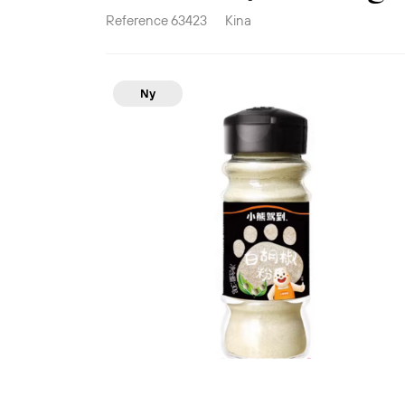
Reference
63423
Kina
Ny