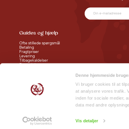
Guides og hjælp
Ofte stillede spørgsmål
Betaling
Fragtpriser
Levering
Tilbagekaldelser
Fortrydelsesret
Handelsbetingelser
Denne hjemmeside bruger
Følg med bag kulisserne
Vi bruger cookies til at til
at analysere vores trafik.
Smiley Rapport - Butikker
inden for sociale medier,
Smiley Rapport - Lager
data med andre oplysninger
Vis detaljer