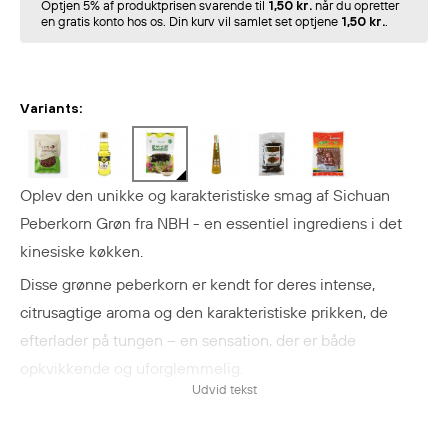
Optjen 5% af produktprisen svarende til
1,50 kr.
når du opretter
en gratis konto hos os. Din kurv vil samlet set optjene
1,50 kr.
.
Variants:
Oplev den unikke og karakteristiske smag af Sichuan
Peberkorn Grøn fra NBH - en essentiel ingrediens i det
kinesiske køkken
.
Disse grønne peberkorn er kendt for deres intense,
citrusagtige aroma og den karakteristiske prikken, de
efterlader på tungen – en sensation, der er både
opkvikkende og uforglemmelig.
Udvid tekst
Sichuan peberkornene adskiller sig fra almindelige
peberkorn ved ikke at være direkte stærke, men ved at