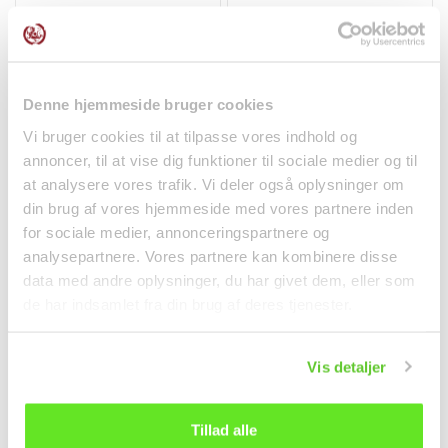
eller som et spændende twist i dine egne opskrifter.
Bemærk også, at man ikke bør sluge/indtage disse
peberkorn når de er hele.
Denne hjemmeside bruger cookies
Vi bruger cookies til at tilpasse vores indhold og
annoncer, til at vise dig funktioner til sociale medier og til
at analysere vores trafik. Vi deler også oplysninger om
din brug af vores hjemmeside med vores partnere inden
Kimchi Pasta 450g
Ingefær Pasta 300g
for sociale medier, annonceringspartnere og
MoMoya
ASHOKA
analysepartnere. Vores partnere kan kombinere disse
Krydderier
Krydderier
data med andre oplysninger, du har givet dem, eller som
de har indsamlet fra din brug af deres tjenester.
85,00 kr.
33,00 kr.
Vis detaljer
Tillad alle