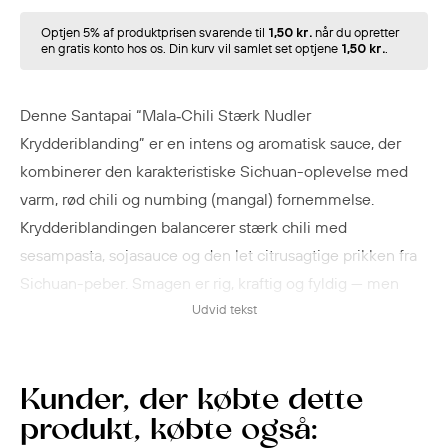
Optjen 5% af produktprisen svarende til
1,50 kr.
når du opretter
en gratis konto hos os. Din kurv vil samlet set optjene
1,50 kr.
.
Denne Santapai “Mala‑Chili Stærk Nudler
Krydderiblanding” er en intens og aromatisk sauce, der
kombinerer den karakteristiske Sichuan-oplevelse med
varm, rød chili og numbing (mangal) fornemmelse.
Krydderiblandingen balancerer stærk chili med
sesampasta, sojasauce og den let citrusagtige prikken fra
Sichuan-peber. Smagen er rig, kraftig og fyldig — men
uden at overmande retten.
Udvid tekst
Anvendelsen er lige så fleksibel, som den er kraftfuld:
bland en pakke med nykogt nudler for en nem, spicy ret,
Kunder, der købte dette
eller brug den som base i wokretter, stir-fry grøntsager
produkt, købte også:
eller hot pot. Den fungerer også fint som dip eller sovs til