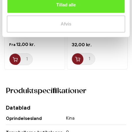
Tillad alle
Ramen m. Black Garlic
Chinkiang Krydret
Afvis
Oil Tonkotsu 100g
Eddike 550ml Heng
Nissin
Shun
Nudler
Krydderier
12,00 kr.
32,00 kr.
Fra
Produktspecifikationer
Datablad
Kina
Oprindelsesland