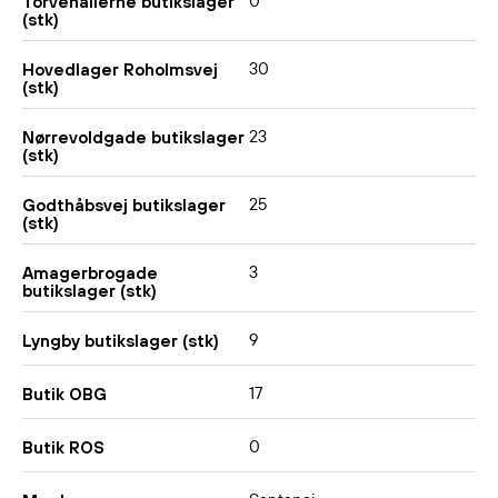
0
Torvehallerne butikslager
(stk)
30
Hovedlager Roholmsvej
(stk)
23
Nørrevoldgade butikslager
(stk)
25
Godthåbsvej butikslager
(stk)
3
Amagerbrogade
butikslager (stk)
9
Lyngby butikslager (stk)
17
Butik OBG
0
Butik ROS