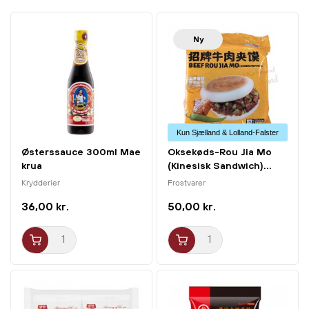
kød og grøntsager. Perfekt, når du vil give din mad et
ægte, krydret Sichuan-twist.
Ny
Kun Sjælland & Lolland-Falster
Østerssauce 300ml Mae
Oksekøds-Rou Jia Mo
krua
(Kinesisk Sandwich)...
Krydderier
Frostvarer
36,00 kr.
50,00 kr.