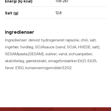
1118-267
Energi (kj-kcal)
12,8
Salt (g)
Ingredienser
Ingredienser: delvist hydrogeneret rapsolie, chili, salt,
ingefær, hvidløg, SOJAsauce (vand, SOJA, HVEDE, salt),
SESAMpasta,(SESAM), sukker, vand, sichuanpeber,
skalotteløg, gærekstrakt, smagsforstærker:E621, E635,
farve: E150, konserveringsmiddel:E202.