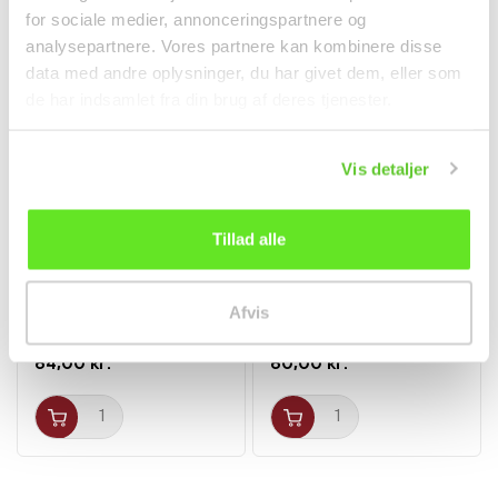
for sociale medier, annonceringspartnere og
analysepartnere. Vores partnere kan kombinere disse
data med andre oplysninger, du har givet dem, eller som
de har indsamlet fra din brug af deres tjenester.
Vis detaljer
Tillad alle
Hakket Ingefær 326g
Tangsnacks i strimler
LKK
100g JH Foods
Afvis
Krydderier
Snacks
64,00 kr.
60,00 kr.