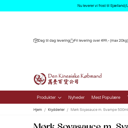
Nu leverer vi frost til Sjællan
Dag til dag levering
Fri levering over 499,- (max 20kg)
Produkter
Nyheder
Mest Populære
Hjem
Krydderier
Mørk Soyasauce m. Svampe 500m
Frugt og 
Mørk Soyasauce m. S
Frisk Frugt 