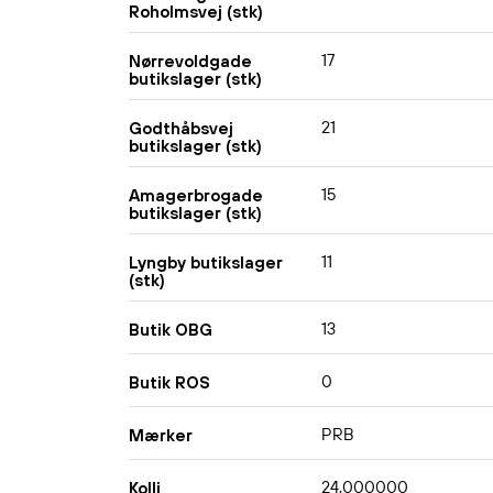
Roholmsvej (stk)
17
Nørrevoldgade
butikslager (stk)
21
Godthåbsvej
butikslager (stk)
15
Amagerbrogade
butikslager (stk)
11
Lyngby butikslager
(stk)
13
Butik OBG
0
Butik ROS
PRB
Mærker
24,000000
Kolli