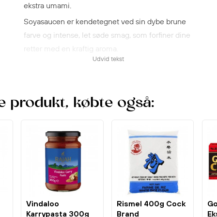
ekstra umami.
Soyasaucen er kendetegnet ved sin dybe brune
farve og intense, let søde smag, som forfiner dine
retter med en kraftig aroma.
Udvid tekst
Den er ideel til madlavning, kødmarinering og
sammenkogte retter.
e produkt, købte også:
Vindaloo
Rismel 400g Cock
Go
Karrypasta 300g
Brand
Ek