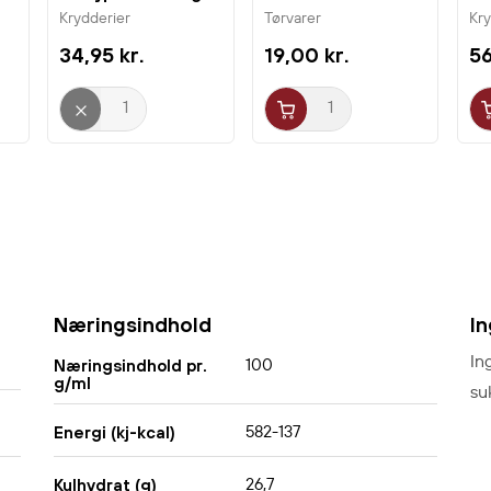
Rajah
S
Krydderier
Tørvarer
Kr
34,95 kr.
19,00 kr.
56
Næringsindhold
I
In
100
Næringsindhold pr.
g/ml
su
582-137
Energi (kj-kcal)
26,7
Kulhydrat (g)