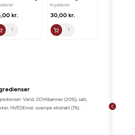
&B
ydderier
Krydderier
,00 kr.
30,00 kr.
ngredienser
gredienser: Vand, SOYAbønner (20%), salt,
kker, HVEDEmel, svampe ekstrakt (1%).