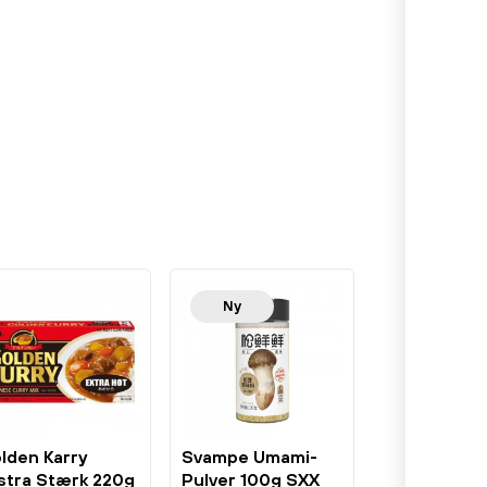
Ny
lden Karry
Svampe Umami-
stra Stærk 220g
Pulver 100g SXX