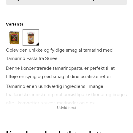
Variants:
Oplev den unikke og fyldige smag af tamarind med
Tamarind Pasta fra Suree.
Denne koncentrerede tamarindpasta, er perfekt til at
tilføje en syrlig og sød smag til dine asiatiske retter.
Tamarind er en uundværlig ingrediens i mange
thailandske, indiske og mellemøstlige køkkener og bruges
ofte i karryretter, saucer, marinader og dips.
Udvid tekst
I Thailandsk madlavning bruges den oftes til Tom Yum
suppe, fiske-retter og til dressinger.
I stedet for eddike kan man bruge tamarind pasta for dens