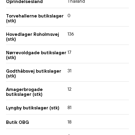
Thailand
Oprindelsesland
0
Torvehallerne butikslager
(stk)
136
Hovedlager Roholmsvej
(stk)
17
Nørrevoldgade butikslager
(stk)
31
Godthåbsvej butikslager
(stk)
12
Amagerbrogade
butikslager (stk)
81
Lyngby butikslager (stk)
18
Butik OBG