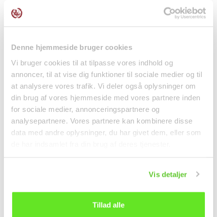
Denne hjemmeside bruger cookies
Vi bruger cookies til at tilpasse vores indhold og
annoncer, til at vise dig funktioner til sociale medier og til
at analysere vores trafik. Vi deler også oplysninger om
Pocky m. Mørk Dyb
Brown Sugar Instant
din brug af vores hjemmeside med vores partnere inden
Matcha 52,8g Glico
Marbling Boba Kit
for sociale medier, annonceringspartnere og
4x60g...
Snacks
Drikkevarer
analysepartnere. Vores partnere kan kombinere disse
data med andre oplysninger, du har givet dem, eller som
28,00 kr.
75,00 kr.
de har indsamlet fra din brug af deres tjenester.
Vis detaljer
Tillad alle