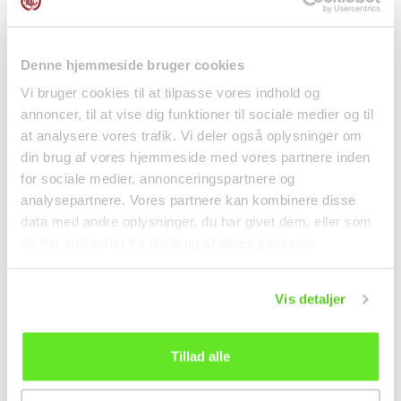
Denne hjemmeside bruger cookies
Vi bruger cookies til at tilpasse vores indhold og
annoncer, til at vise dig funktioner til sociale medier og til
at analysere vores trafik. Vi deler også oplysninger om
din brug af vores hjemmeside med vores partnere inden
Shin Ramyun Gourmet
Kemiri Nødder 100g
for sociale medier, annonceringspartnere og
Spicy Nudelsuppe
Lucullus
analysepartnere. Vores partnere kan kombinere disse
120g...
Nudler
Tørvarer
data med andre oplysninger, du har givet dem, eller som
15,95 kr.
40,00 kr.
Fra
de har indsamlet fra din brug af deres tjenester.
Vis detaljer
Tillad alle