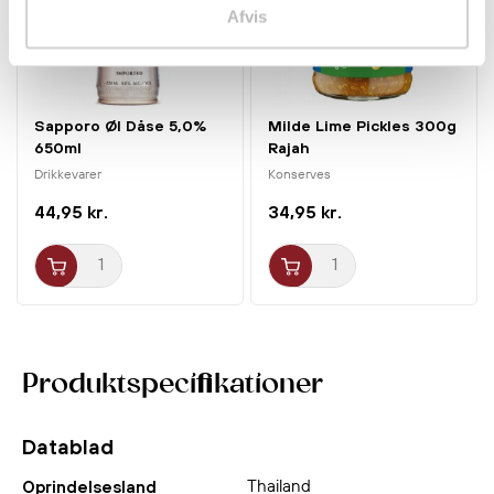
Afvis
Sapporo Øl Dåse 5,0%
Milde Lime Pickles 300g
650ml
Rajah
Drikkevarer
Konserves
44,95 kr.
34,95 kr.
Produktspecifikationer
Datablad
Thailand
Oprindelsesland