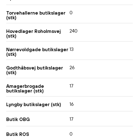
0
Torvehallerne butikslager
(stk)
240
Hovedlager Roholmsvej
(stk)
13
Nørrevoldgade butikslager
(stk)
26
Godthåbsvej butikslager
(stk)
17
Amagerbrogade
butikslager (stk)
16
Lyngby butikslager (stk)
17
Butik OBG
0
Butik ROS