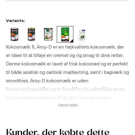
Variants:
Kokosmælk 1L Aroy-D er en højkvalitets kokosmælk, der
er ideel til at tilføje en cremet og rig smag til dine retter.
Denne kokosmælk er lavet af frisk kokosnød og er perfekt
til både asiatisk og caribisk madlavning, samt i bagværk og
smoothies. Aroy-D kokosmælk er uden
konserveringsmidler og er kendt for sin autentiske smag
og cremede konsistens. Brug den i karryer, supper,
Udvid tekst
desserter eller som en erstatning for fløde i forskellige
opskrifter for et lækkert tropisk twist.
Kunder, der købte dette