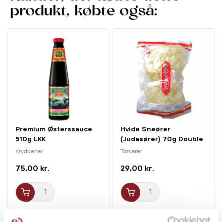
produkt, købte også:
Premium Østerssauce
Hvide Sneører
510g LKK
(Judasører) 70g Double
Peach
Krydderier
Tørvarer
75,00 kr.
29,00 kr.