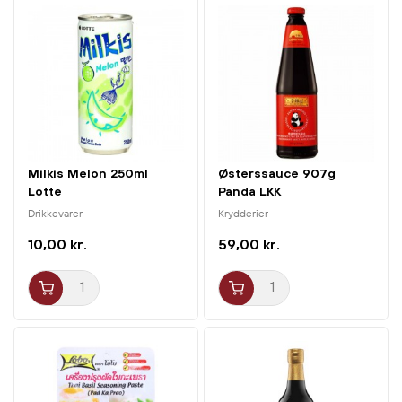
Fermenteret rød tofu, bruges mest til marinader, saucer og
braiserede kødretter. Den er blandt andet et af
hovedingredienserne i marinaden til Char Siu (Kinesisk
BBQ Svinekød).
Opbevar i køleskabet, efter åbning, og brug altid rene
Milkis Melon 250ml
Østerssauce 907g
redskaber for at forhindre forurening. Hvis den konstant
Lotte
Panda LKK
nedkøles og håndteres på en steril måde, kan den godt
Drikkevarer
Krydderier
holde i et år eller mere. Dog bedst hvis den spises inden
10,00 kr.
59,00 kr.
for tre måneder.