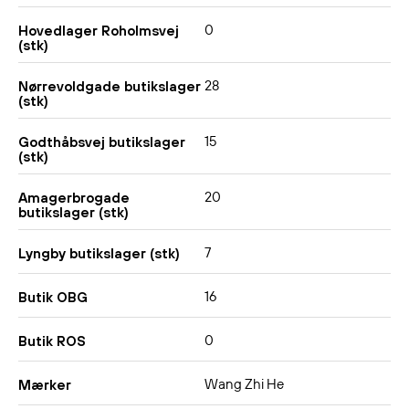
0
Hovedlager Roholmsvej
(stk)
28
Nørrevoldgade butikslager
(stk)
15
Godthåbsvej butikslager
(stk)
20
Amagerbrogade
butikslager (stk)
7
Lyngby butikslager (stk)
16
Butik OBG
0
Butik ROS
Wang Zhi He
Mærker