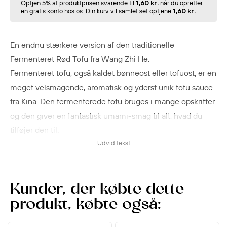
Optjen 5% af produktprisen svarende til
1,60 kr.
når du opretter
en gratis konto hos os. Din kurv vil samlet set optjene
1,60 kr.
.
En endnu stærkere version af den traditionelle
Fermenteret Rød Tofu fra Wang Zhi He.
Fermenteret tofu, også kaldet bønneost eller tofuost, er en
meget velsmagende, aromatisk og yderst unik tofu sauce
fra Kina. Den fermenterede tofu bruges i mange opskrifter
og den giver en fantastisk umami-smag til alt, hvad du
tilføjer den til.
Udvid tekst
Fermenteret tofu bruges ikke som et hovedprotein, men
som en smagsgiver eller krydderi. Smagen er mest salt,
subtilt sød og lidt osteagtig. Denne version er krydret med
Kunder, der købte dette
chili for et ekstra kick. Den har en tekstur, der minder om
produkt, købte også:
cremet ost.