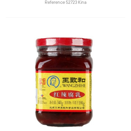
Reference
52723
Kina