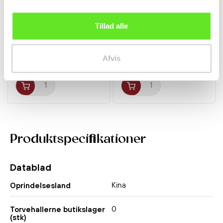
Bonito Flager
Sprøde Shiitakesvampe
Tillad alle
Katsuobushi 40g
Snacks m. Trøffelsmag...
Wadakyu
Krydderier
Snacks
Afvis
80,00 kr.
27,95 kr.
Produktspecifikationer
Datablad
Kina
Oprindelsesland
0
Torvehallerne butikslager
(stk)