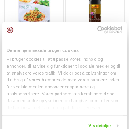
Thai Basilikum
Premium Mørk
Krydderpasta (Pad Ka
Soyasauce 500ml LKK
Prao)...
Krydderier
Krydderier
Denne hjemmeside bruger cookies
19,50 kr.
38,00 kr.
Vi bruger cookies til at tilpasse vores indhold og
annoncer, til at vise dig funktioner til sociale medier og til
at analysere vores trafik. Vi deler også oplysninger om
din brug af vores hjemmeside med vores partnere inden
for sociale medier, annonceringspartnere og
analysepartnere. Vores partnere kan kombinere disse
Ny
data med andre oplysninger, du har givet dem, eller som
de har indsamlet fra din brug af deres tjenester.
Vis detaljer