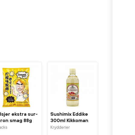
lsjer ekstra sur-
Sushimix Eddike
tron smag 88g
300ml Kikkoman
numii
acks
Krydderier