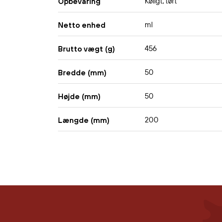
Køligt, tørt
Opbevaring
ml
Netto enhed
456
Brutto vægt (g)
50
Bredde (mm)
50
Højde (mm)
200
Længde (mm)