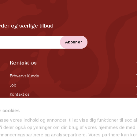
der og særlige tilbud
Kontakt os
Erhvervs Kunde
Job
Kontakt os
 cookies
passe vores indhold og annoncer, til at vise dig funktioner til socia
 Vi deler også oplysninger om din brug af vores hjemmeside med
 annonceringspartnere og analysepartnere. Vores partnere kan ko