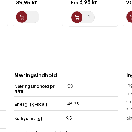
6,95 kr.
39,95 kr.
20
Fra
Næringsindhold
I
In
100
Næringsindhold pr.
g/ml
ma
sm
146-35
Energi (kj-kcal)
*E
ak
9,5
Kulhydrat (g)