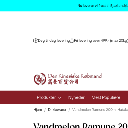
Nu leverer vi frost til Sjællan
Dag til dag levering
Fri levering over 499,- (max 20kg)
Produkter
Nyheder
Mest Populære
Hjem
Drikkevarer
Vandmelon Ramune 200ml Hatak
Frugt og 
Vandmelon Ramune 20
Frisk Frugt 