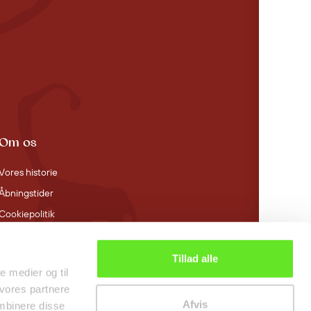
Om os
Vores historie
Åbningstider
Cookiepolitik
Tillad alle
le medier og til
 vores partnere
Afvis
mbinere disse