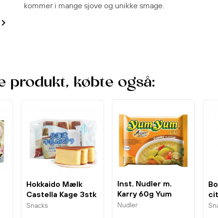
kommer i mange sjove og unikke smage.

e produkt, købte også:
Inst. Nudler m.
Hokkaido Mælk
Bo
Karry 60g Yum
Castella Kage 3stk
ci
Yum
Sakura seika
Bo
Nudler
Snacks
Sn