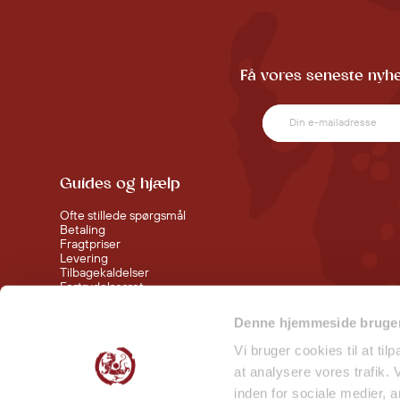
Få vores seneste nyhe
Guides og hjælp
Ofte stillede spørgsmål
Betaling
Fragtpriser
Levering
Tilbagekaldelser
Fortrydelsesret
Handelsbetingelser
Denne hjemmeside bruger
Følg med bag kulisserne
Vi bruger cookies til at til
at analysere vores trafik.
Smiley Rapport - Butikker
inden for sociale medier,
Smiley Rapport - Lager