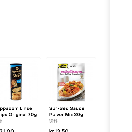
ppadom Linse
Sur-Sød Sauce
ips Original 70g
Pulver Mix 30g
nAsia
Lobo
食
调料
31.00
kr13.50