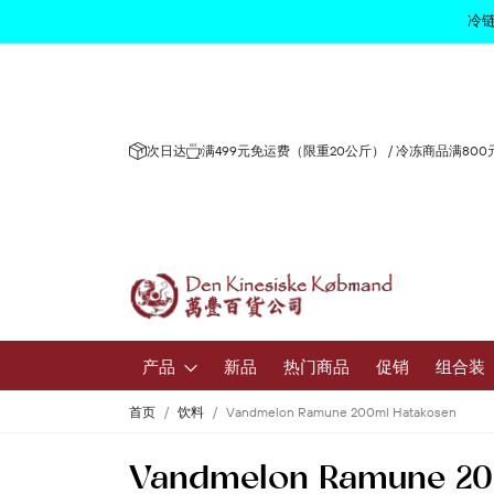
冷链
次日达
满499元免运费（限重20公斤） / 冷冻商品满80
产品
新品
热门商品
促销
组合装
首页
饮料
Vandmelon Ramune 200ml Hatakosen
水果和蔬
Vandmelon Ramune 20
新鲜水果和