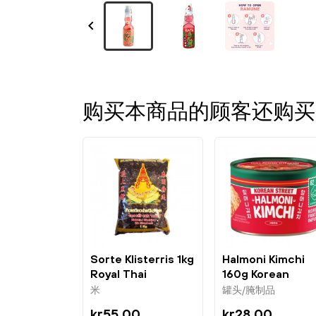

购买本商品的顾客还购买
Sorte Klisterris 1kg
Halmoni Kimchi
Royal Thai
160g Korean
Street
米
罐头/腌制品
kr55.00
kr28.00