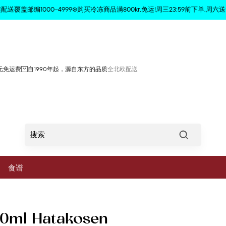
商品已从购物车中删除
配送覆盖邮编1000–4999❄️购买冷冻商品满800kr.免运!周三23:59前下单,周六送
0元免运费
自1990年起，源自东方的品质
全北欧配送
Søg
食谱
菜
0ml Hatakosen
蔬菜