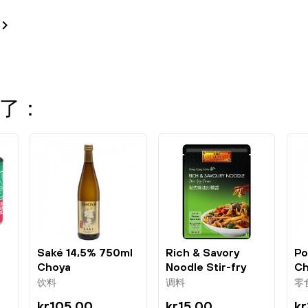

了：
Saké 14,5% 750ml
Rich & Savory
Po
Choya
Noodle Stir-fry
Ch
Sauce 50g LKK
Bo
饮料
调料
零
kr105.00
kr15.00
kr