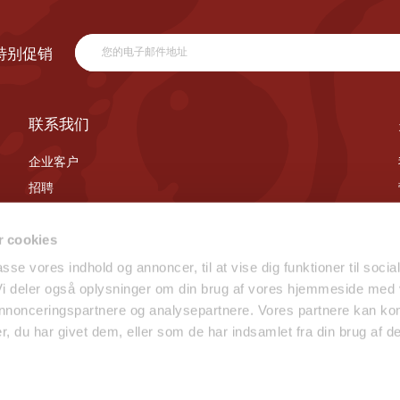
特别促销
联系我们
企业客户
招聘
联系我们
 cookies
passe vores indhold og annoncer, til at vise dig funktioner til socia
 Vi deler også oplysninger om din brug af vores hjemmeside med
 annonceringspartnere og analysepartnere. Vores partnere kan ko
, du har givet dem, eller som de har indsamlet fra din brug af de