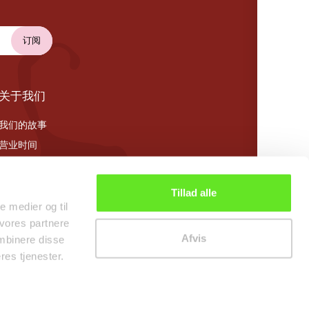
关于我们
我们的故事
营业时间
Cookie 政策
Tillad alle
le medier og til
 vores partnere
Afvis
mbinere disse
res tjenester.
0
kr0.00