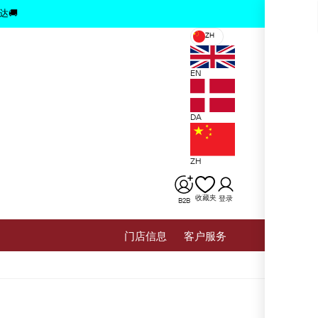
x
达🚚
ZH
EN
DA
ZH
收藏夹
登录
B2B
⻔店信息
客户服务