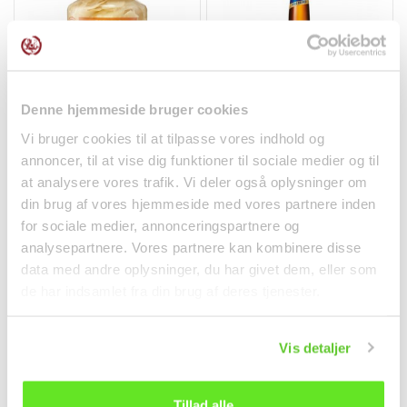
Denne hjemmeside bruger cookies
Syltede Babyingefær i
Cass Fresh Øl 4,5%
Vi bruger cookies til at tilpasse vores indhold og
skiver 454g Cock Brand
330ml
annoncer, til at vise dig funktioner til sociale medier og til
Konserves
Drikkevarer
at analysere vores trafik. Vi deler også oplysninger om
din brug af vores hjemmeside med vores partnere inden
37,50 kr.
19,50 kr.
for sociale medier, annonceringspartnere og
analysepartnere. Vores partnere kan kombinere disse
data med andre oplysninger, du har givet dem, eller som
de har indsamlet fra din brug af deres tjenester.
Vis detaljer
Tillad alle