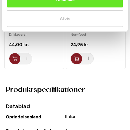
Afvis
Vindrue Makgeolli 3%
Bambus Ramen Ske
750ml Kook Soon Dang
18cm 1stk
Drikkevarer
Non-food
44,00 kr.
24,95 kr.
Produktspecifikationer
Datablad
Italien
Oprindelsesland