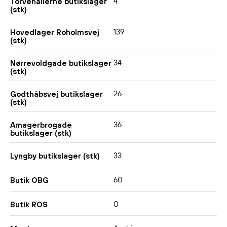
4
Torvehallerne butikslager
(stk)
139
Hovedlager Roholmsvej
(stk)
34
Nørrevoldgade butikslager
(stk)
26
Godthåbsvej butikslager
(stk)
36
Amagerbrogade
butikslager (stk)
33
Lyngby butikslager (stk)
60
Butik OBG
0
Butik ROS