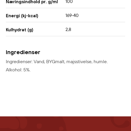
100
Næringsindhold pr. g/ml
169-40
Energi (kj-kcal)
2,8
Kulhydrat (g)
Ingredienser
Ingredienser: Vand, BYGmalt, majsstivelse, humle.
Alkohol: 5%.