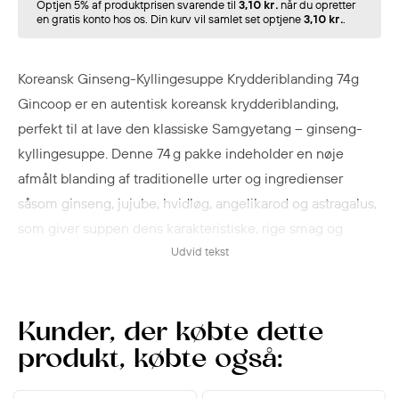
Optjen 5% af produktprisen svarende til
3,10 kr.
når du opretter
en gratis konto hos os. Din kurv vil samlet set optjene
3,10 kr.
.
Koreansk Ginseng-Kyllingesuppe Krydderiblanding 74g
Gincoop er en autentisk koreansk krydderiblanding,
perfekt til at lave den klassiske Samgyetang – ginseng-
kyllingesuppe. Denne 74 g pakke indeholder en nøje
afmålt blanding af traditionelle urter og ingredienser
såsom ginseng, jujube, hvidløg, angelikarod og astragalus,
som giver suppen dens karakteristiske, rige smag og
helbredende aroma.
Udvid tekst
Udover Samgyetang kan krydderiblandingen også bruges
til at tilberede Chapssal Samgyetang (glutinous rice
Kunder, der købte dette
ginseng chicken), hvor den tilføjer en dyb, aromatisk smag
produkt, købte også:
til fyldt kylling med klæbrig ris.
Denne krydderiblanding gør det nemt at tilberede lækre