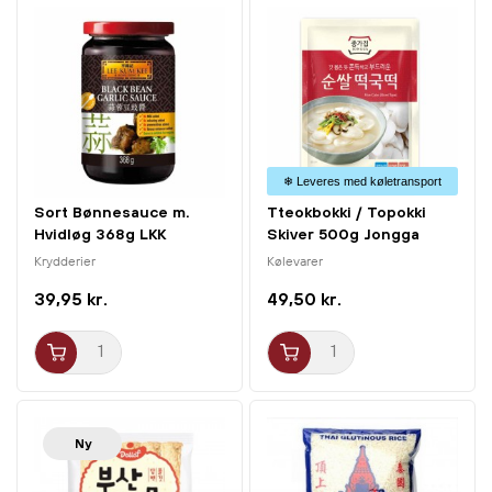
og aromatiske koreanske retter derhjemme uden at skulle
købe alle urterne separat. Uanset om det er til en travl
hverdag, eller når du vil forkæle familien med en varm og
nærende ret, er den et ideelt valg. Gincoop er kendt for
sin høje kvalitet og traditionelle smagsoplevelser, hvilket
gør denne krydderiblanding til et must-have i køkkenet
❄ Leveres med køletransport
for alle, der elsker koreansk mad.
Sort Bønnesauce m.
Tteokbokki / Topokki
Hvidløg 368g LKK
Skiver 500g Jongga
Krydderier
Kølevarer
39,95 kr.
49,50 kr.
Ny