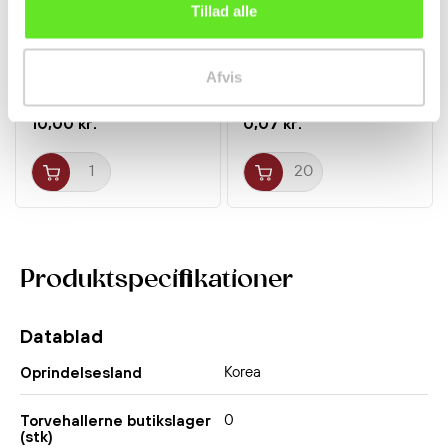
Tillad alle
Milkis Original 250ml
Frisk Ingefær -
Lotte
vægtvare
Afvis
Drikkevarer
Frugt og Grønt
10,00 kr.
0,07 kr.
Produktspecifikationer
Datablad
Korea
Oprindelsesland
0
Torvehallerne butikslager
(stk)