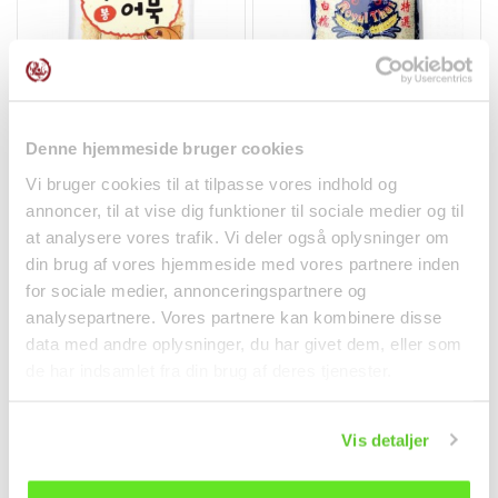
Kun Sjælland & Lolland-Falster
Koreansk Fiskekage
Hvide Klisterris 1kg Royal
Denne hjemmeside bruger cookies
420g Delief
Thai
Vi bruger cookies til at tilpasse vores indhold og
Frostvarer
Ris
annoncer, til at vise dig funktioner til sociale medier og til
64,95 kr.
39,95 kr.
at analysere vores trafik. Vi deler også oplysninger om
din brug af vores hjemmeside med vores partnere inden
for sociale medier, annonceringspartnere og
analysepartnere. Vores partnere kan kombinere disse
data med andre oplysninger, du har givet dem, eller som
de har indsamlet fra din brug af deres tjenester.
Vis detaljer