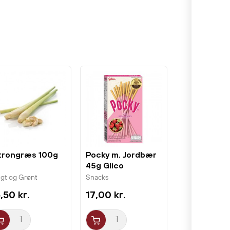
trongræs 100g
Pocky m. Jordbær
45g Glico
ugt og Grønt
Snacks
,50 kr.
17,00 kr.