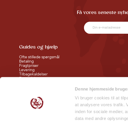
Få vores seneste nyhe
Guides og hjælp
Ofte stillede spørgsmål
Betaling
Fragtpriser
Levering
Tilbagekaldelser
Fortrydelsesret
Handelsbetingelser
Denne hjemmeside bruger
Følg med bag kulisserne
Vi bruger cookies til at til
at analysere vores trafik.
Smiley Rapport - Butikker
inden for sociale medier,
Smiley Rapport - Lager
data med andre oplysninger