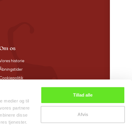
Om os
Vores historie
Åbningstider
Cookiepolitik
Tillad alle
le medier og til
 vores partnere
Afvis
mbinere disse
res tjenester.