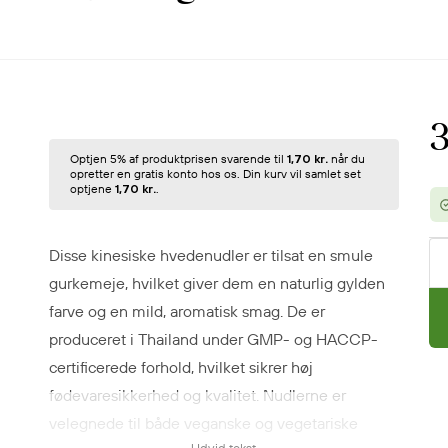
3
Optjen 5% af produktprisen svarende til
1,70 kr.
når du
opretter en gratis konto hos os. Din kurv vil samlet set
optjene
1,70 kr.
.
Disse kinesiske hvedenudler er tilsat en smule
gurkemeje, hvilket giver dem en naturlig gylden
farve og en mild, aromatisk smag.
De er
produceret i Thailand under GMP- og HACCP-
certificerede forhold, hvilket sikrer høj
fødevaresikkerhed og kvalitet.
Nudlerne er
velegnede til både veganske og vegetariske