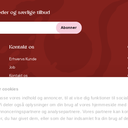
der og særlige tilbud
Kontakt os
Erhvervs Kunde
Job
Kontakt os
 cookies
passe vores indhold og annoncer, til at vise dig funktioner til socia
 Vi deler også oplysninger om din brug af vores hjemmeside med
 annonceringspartnere og analysepartnere. Vores partnere kan ko
, du har givet dem, eller som de har indsamlet fra din brug af de