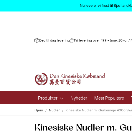
Nu leverer vi frost til Sjællan
Dag til dag levering
Fri levering over 499,- (max 20kg) /
Produkter
Nyheder
Mest Populære
Hjem
Nudler
Kinesiske Nudler m. Gurkemeje 400g Sw
Frugt og 
Kinesiske Nudler m. G
Frisk Frugt 