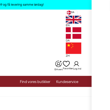
x
:59 og få levering samme lørdag!
DA
EN
DA
ZH
Favoritter
Log ind
Erhverv
Find vores butikker
Kundeservice