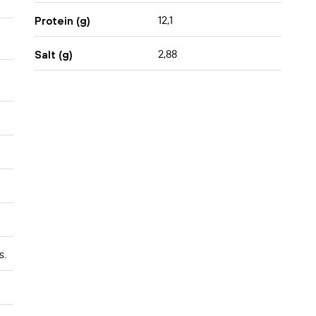
12,1
Protein (g)
2,88
Salt (g)
s.