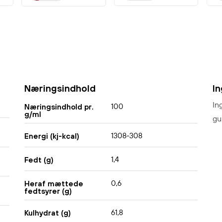
Næringsindhold
I
In
100
Næringsindhold pr.
g/ml
gu
1308-308
Energi (kj-kcal)
1,4
Fedt (g)
0,6
Heraf mættede
fedtsyrer (g)
61,8
Kulhydrat (g)