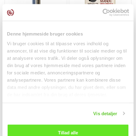
Kun Sjælland & Lolland-Falster
Denne hjemmeside bruger cookies
Rustfri Stål Spisepinde
Mandu m. Kimchi &
Vi bruger cookies til at tilpasse vores indhold og
1 par JiaZhiDian
Svinekød 525g Bibigo
annoncer, til at vise dig funktioner til sociale medier og til
Non-food
Frostvarer
at analysere vores trafik. Vi deler også oplysninger om
26,00 kr.
79,95 kr.
din brug af vores hjemmeside med vores partnere inden
for sociale medier, annonceringspartnere og
analysepartnere. Vores partnere kan kombinere disse
data med andre oplysninger, du har givet dem, eller som
de har indsamlet fra din brug af deres tjenester.
Vis detaljer
Tillad alle