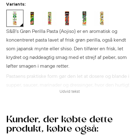
Variants:
S&B’s Grøn Perilla Pasta (Aojiso) er en aromatisk og
koncentreret pasta lavet af frisk grøn perilla, også kendt
som japansk mynte eller shiso. Den tilfører en frisk, let
krydret og nøddeagtig smag med et strejf af peber, som
løfter smagen i mange retter.
Pastaens praktiske form gør den let at dosere og blande i
supper, saucer, marinader og dressinger, hvor den hurtigt
Udvid tekst
opløses og giver en intens smagsoplevelse. Den passer
perfekt til japanske klassikere som sushi, sashimi, tempura
og ikke mindst Ochazuke — en varm ret med ris
Kunder, der købte dette
overhældt med grøn te, hvor grøn perilla pasta tilfører
produkt, købte også:
friskhed og dybde.
Derudover kan du bruge den i nudler, risretter, salater,