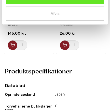
Afvis
Sushi Nori Tang ½ Cut
Dashi-No-Moto 8x5g
100bl Guld 140g FSG
Shimaya
Tørvarer
Krydderier
145,00 kr.
26,00 kr.
Produktspecifikationer
Datablad
Japan
Oprindelsesland
0
Torvehallerne butikslager