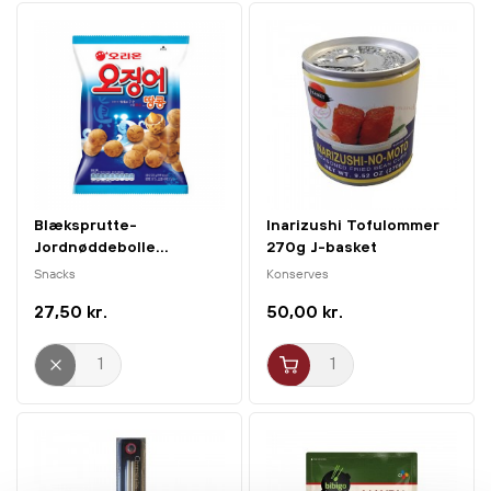
dips, grillede grøntsager eller kød samt som smagsgiver i
hjemmelavede dressinger og mayonnaise. Med denne 38
g pakke får du en alsidig ingrediens, der giver autentisk
japansk smag året rundt.
Blæksprutte-
Inarizushi Tofulommer
Jordnøddebolle...
270g J-basket
Snacks
Konserves
27,50 kr.
50,00 kr.