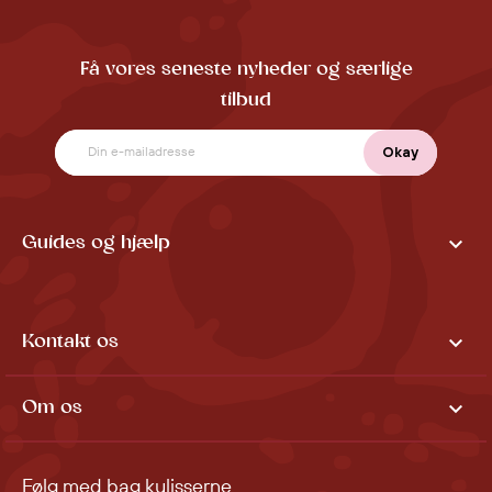
Få vores seneste nyheder og særlige
tilbud

Guides og hjælp

Kontakt os

Om os
Følg med bag kulisserne