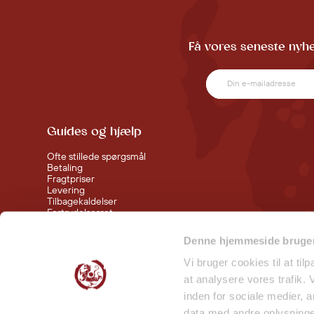
Få vores seneste nyhe
Guides og hjælp
Ofte stillede spørgsmål
Betaling
Fragtpriser
Levering
Tilbagekaldelser
Fortrydelsesret
Handelsbetingelser
Denne hjemmeside bruger
Følg med bag kulisserne
Vi bruger cookies til at til
at analysere vores trafik.
Smiley Rapport - Butikker
inden for sociale medier,
Smiley Rapport - Lager
data med andre oplysninger