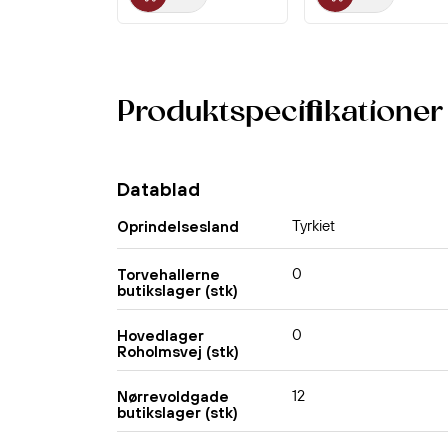
Produktspecifikationer
Datablad
Tyrkiet
Oprindelsesland
0
Torvehallerne
butikslager (stk)
0
Hovedlager
Roholmsvej (stk)
12
Nørrevoldgade
butikslager (stk)