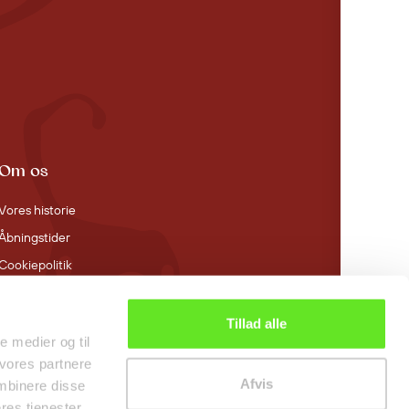
Om os
Vores historie
Åbningstider
Cookiepolitik
Tillad alle
le medier og til
 vores partnere
Afvis
mbinere disse
res tjenester.