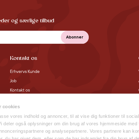
der og særlige tilbud
Kontakt os
Erhvervs Kunde
Job
Kontakt os
 cookies
passe vores indhold og annoncer, til at vise dig funktioner til socia
 Vi deler også oplysninger om din brug af vores hjemmeside med
 annonceringspartnere og analysepartnere. Vores partnere kan ko
, du har givet dem, eller som de har indsamlet fra din brug af de