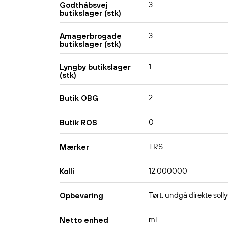
3
Godthåbsvej
butikslager (stk)
3
Amagerbrogade
butikslager (stk)
1
Lyngby butikslager
(stk)
2
Butik OBG
0
Butik ROS
TRS
Mærker
12,000000
Kolli
Tørt, undgå direkte solly
Opbevaring
ml
Netto enhed