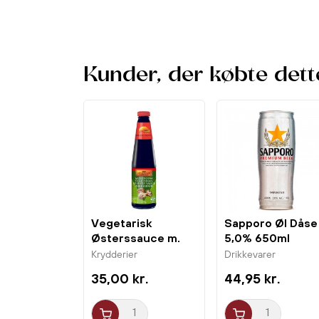
Kunder, der købte dett
Vegetarisk
Sapporo Øl Dåse
Østerssauce m.
5,0% 650ml
Svampe 510g LKK
Krydderier
Drikkevarer
35,00 kr.
44,95 kr.