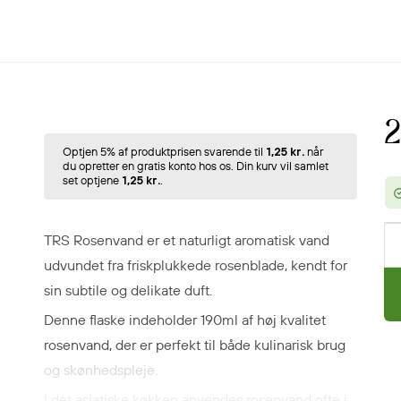
2
Optjen 5% af produktprisen svarende til
1,25 kr.
når
du opretter en gratis konto hos os. Din kurv vil samlet
set optjene
1,25 kr.
.
TRS Rosenvand er et naturligt aromatisk vand
udvundet fra friskplukkede rosenblade, kendt for
sin subtile og delikate duft.
Denne flaske indeholder 190ml af høj kvalitet
rosenvand, der er perfekt til både kulinarisk brug
og skønhedspleje.
I det asiatiske køkken anvendes rosenvand ofte i