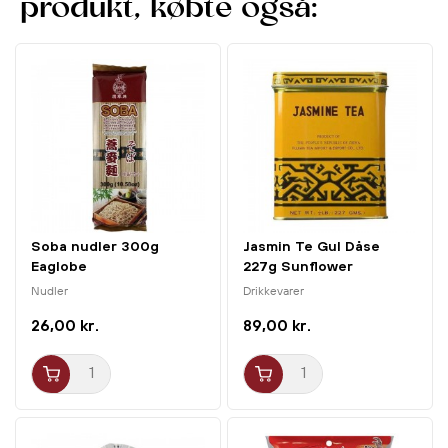
produkt, købte også:
eller marinader, er Chiu Chow Chili Olie en uundværlig
ingrediens.
Bring autentiske asiatiske smage hjem i dit køkken med
Chiu Chow Chili Olie fra Lee Kum Kee
– et must-have for
enhver chili-entusiast!
Soba nudler 300g
Jasmin Te Gul Dåse
Eaglobe
227g Sunflower
Nudler
Drikkevarer
26,00 kr.
89,00 kr.