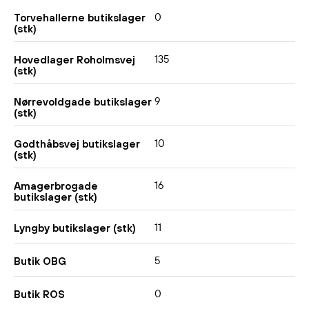
0
Torvehallerne butikslager
(stk)
135
Hovedlager Roholmsvej
(stk)
9
Nørrevoldgade butikslager
(stk)
10
Godthåbsvej butikslager
(stk)
16
Amagerbrogade
butikslager (stk)
11
Lyngby butikslager (stk)
5
Butik OBG
0
Butik ROS