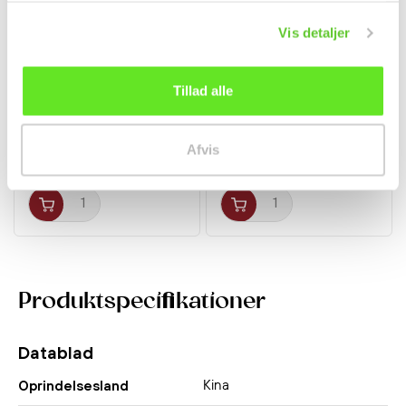
Vis detaljer
Kun Sjælland & Lolland-Falster
Jordnødder m. Chili &
Mini Forårsruller 900g
Tillad alle
Lime 140g Khao Shong
Golden Dragon
Snacks
Frostvarer
Afvis
34,00 kr.
58,00 kr.
Produktspecifikationer
Datablad
Kina
Oprindelsesland