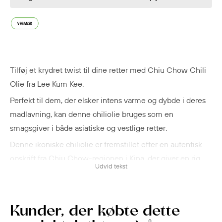
Tilføj et krydret twist til dine retter med
Chiu Chow Chili
Olie fra Lee Kum Kee
.
Perfekt til dem, der elsker intens varme og dybde i deres
madlavning, kan denne chiliolie bruges som en
smagsgiver i både asiatiske og vestlige retter.
Denne ikoniske chiliolie er fremstillet efter en autentisk
opskrift fra Chiu Chow-regionen i Kina, der giver en rig,
Udvid tekst
krydret og aromatisk smagsprofil.
Den er utroligt alsidigt, og i stand til at hæve næsten
enhver ret.
Kunder, der købte dette
Uanset om du vil løfte din stir-fry, nudelsuppe, dim sum