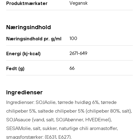
Vegansk
Produktmærkater
Næringsindhold
100
Næringsindhold pr. g/ml
2671-649
Energi (kj-kcal)
66
Fedt (g)
Ingredienser
Ingredienser: SOJAolie, tørrede hvidløg 6%, tørrede
chilipeber 5%, saltede chilipeber 5% (chilipeber 80%, salt),
SOJAsauce (vand, salt, SOJAbønner, HVEDEmel),
SESAMolie, salt, sukker, naturlige chili aromastoffer,
smagsforstærker: (E631, E627).