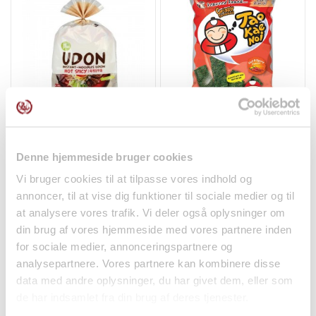
Udon Nudler Hot & Spicy
Crispy Tang Snack Hot &
3stk 690g Allgroo
Spicy 32g Tao Kae Noi
Nudler
Snacks
Denne hjemmeside bruger cookies
62,00 kr.
29,95 kr.
Vi bruger cookies til at tilpasse vores indhold og
annoncer, til at vise dig funktioner til sociale medier og til
at analysere vores trafik. Vi deler også oplysninger om
din brug af vores hjemmeside med vores partnere inden
for sociale medier, annonceringspartnere og
analysepartnere. Vores partnere kan kombinere disse
data med andre oplysninger, du har givet dem, eller som
de har indsamlet fra din brug af deres tjenester.