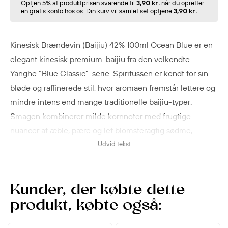
Optjen 5% af produktprisen svarende til
3,90 kr.
når du opretter
en gratis konto hos os. Din kurv vil samlet set optjene
3,90 kr.
.
Kinesisk Brændevin (Baijiu) 42% 100ml Ocean Blue er en
elegant kinesisk premium-baijiu fra den velkendte
Yanghe “Blue Classic”-serie. Spiritussen er kendt for sin
bløde og raffinerede stil, hvor aromaen fremstår lettere og
mindre intens end mange traditionelle baijiu-typer.
Smagen kombinerer milde kornnoter med frugtige
nuancer af æble, pære og let blomsteragtig sødme,
hvilket giver en rund og balanceret karakter med en varm,
Udvid tekst
men behagelig eftersmag.
Ocean Blue repræsenterer en moderne fortolkning af
Kunder, der købte dette
kinesisk baijiu, hvor fokus ligger på elegance, blødhed og
produkt, købte også:
tilgængelighed uden at miste dybden fra traditionel
kinesisk destillationskunst. Den ikoniske blå flaske