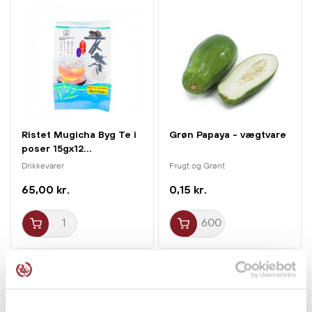
understreger seriens eksklusive og moderne identitet.
Velegnet både til ren nydelse i små glas, til festlige skåle
eller som introduktion til premium kinesisk baijiu for nye
entusiaster, der ønsker en mere mild og mindre aromatisk
stil.
Ristet Mugicha Byg Te i
Grøn Papaya - vægtvare
poser 15gx12...
Drikkevarer
Frugt og Grønt
65,00 kr.
0,15 kr.