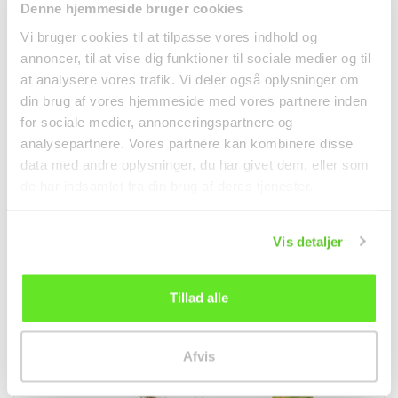
Denne hjemmeside bruger cookies
Vi bruger cookies til at tilpasse vores indhold og
annoncer, til at vise dig funktioner til sociale medier og til
at analysere vores trafik. Vi deler også oplysninger om
din brug af vores hjemmeside med vores partnere inden
Broccoliblade 200g
Kinaløg 100g
for sociale medier, annonceringspartnere og
analysepartnere. Vores partnere kan kombinere disse
Frugt og Grønt
Frugt og Grønt
data med andre oplysninger, du har givet dem, eller som
38,00 kr.
20,95 kr.
de har indsamlet fra din brug af deres tjenester.
Vis detaljer
Tillad alle
Afvis