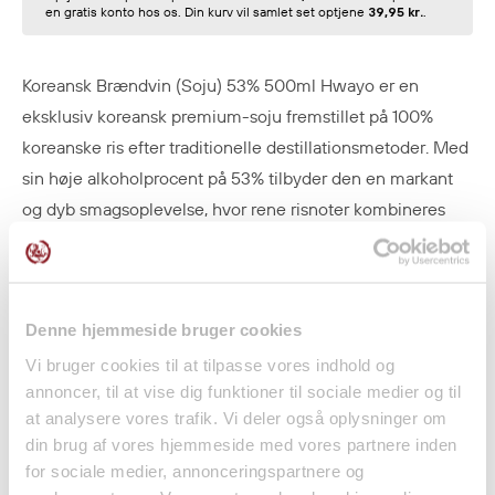
en gratis konto hos os. Din kurv vil samlet set optjene
39,95 kr.
.
Koreansk Brændvin (Soju) 53% 500ml Hwayo er en
eksklusiv koreansk premium-soju fremstillet på 100%
koreanske ris efter traditionelle destillationsmetoder. Med
sin høje alkoholprocent på 53% tilbyder den en markant
og dyb smagsoplevelse, hvor rene risnoter kombineres
med subtile jordede, nøddeagtige og let krydrede
nuancer. Trods sin styrke fremstår spiritussen
Udvid tekst
overraskende blød og velafbalanceret med en lang, varm
Denne hjemmeside bruger cookies
og elegant eftersmag.
Vi bruger cookies til at tilpasse vores indhold og
Hwayo adskiller sig fra almindelig grønflaske-soju ved at
annoncer, til at vise dig funktioner til sociale medier og til
være en ægte destilleret spiritus med større kompleksitet,
Produktspecifikationer
at analysere vores trafik. Vi deler også oplysninger om
dybde og råvarekarakter. Den lagres desuden i
din brug af vores hjemmeside med vores partnere inden
traditionelle koreanske onggi-lerkar, som bidrager til en
Datablad
for sociale medier, annonceringspartnere og
rundere og mere raffineret struktur. Hwayo regnes i dag