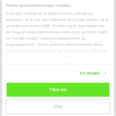
Denne hjemmeside bruger cookies
Ristede Kastanjer 150g
Enoki Svampe 100g
Contiental Gourmet
Vi bruger cookies til at tilpasse vores indhold og
Tørvarer
Frugt og Grønt
annoncer, til at vise dig funktioner til sociale medier og til
at analysere vores trafik. Vi deler også oplysninger om
28,00 kr.
15,00 kr.
din brug af vores hjemmeside med vores partnere inden
for sociale medier, annonceringspartnere og
analysepartnere. Vores partnere kan kombinere disse
data med andre oplysninger, du har givet dem, eller som
de har indsamlet fra din brug af deres tjenester.
Vis detaljer
Tillad alle
Crispy Tangsnack
Milkis Original 250ml
Afvis
Original 32g Tao Kae Noi
Lotte
Snacks
Drikkevarer