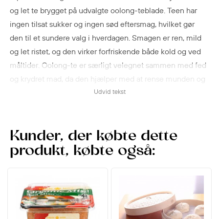
og let te brygget på udvalgte oolong-teblade. Teen har
ingen tilsat sukker og ingen sød eftersmag, hvilket gør
den til et sundere valg i hverdagen. Smagen er ren, mild
og let ristet, og den virker forfriskende både kold og ved
måltider. Oolong-te er særligt velegnet sammen med fed
og krydret mad, da den hjælper med at rense munden og
give balance til smagen. Perfekt til asiatisk mad, fastfood
Udvid tekst
eller som en opkvikkende drik på farten. Et naturligt valg
for dig, der ønsker friskhed uden sukker.
Kunder, der købte dette
produkt, købte også: