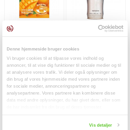
Mango Vingummi 102g
Sapporo Øl Dåse 5,0%
Kasugai
650ml
Snacks
Drikkevarer
35,00 kr.
44,95 kr.
Denne hjemmeside bruger cookies
Vi bruger cookies til at tilpasse vores indhold og
annoncer, til at vise dig funktioner til sociale medier og til
at analysere vores trafik. Vi deler også oplysninger om
din brug af vores hjemmeside med vores partnere inden
for sociale medier, annonceringspartnere og
analysepartnere. Vores partnere kan kombinere disse
data med andre oplysninger, du har givet dem, eller som
de har indsamlet fra din brug af deres tjenester.
Vis detaljer
❄ Leveres med køletransport