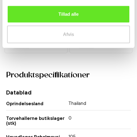
Revet Blæksprutte
Majssirup 700g Chung
Tørret 30g Jefi
Jung One
Tillad alle
Kølevarer
Krydderier
29,50 kr.
38,00 kr.
Afvis
Produktspecifikationer
Datablad
Thailand
Oprindelsesland
0
Torvehallerne butikslager
(stk)
105
Hovedlager Roholmsvej