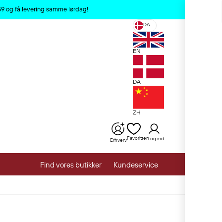
x
:59 og få levering samme lørdag!
DA
EN
DA
ZH
Favoritter
Log ind
Erhverv
Find vores butikker
Kundeservice