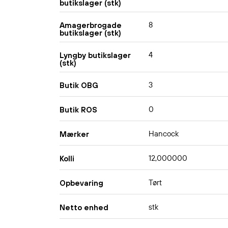
butikslager (stk)
8
Amagerbrogade
butikslager (stk)
4
Lyngby butikslager
(stk)
3
Butik OBG
0
Butik ROS
Hancock
Mærker
12,000000
Kolli
Tørt
Opbevaring
stk
Netto enhed