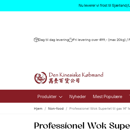
Nu leverer vi frost til Sjællan
Dag til dag levering
Fri levering over 499,- (max 20kg) /
Produkter
Nyheder
Mest Populære
Hjem
Non-food
Professionel Wok Superlet til gas 14" 
Frugt og 
Professionel Wok Superl
Frisk Frugt 