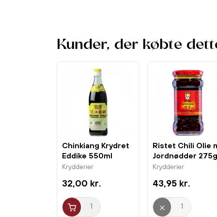
Kunder, der købte dett
Chinkiang Krydret
Ristet Chili Olie 
Eddike 550ml
Jordnødder 275
Heng Shun
Lao...
Krydderier
Krydderier
32,00 kr.
43,95 kr.