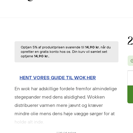
2
Optjen 5% af produktprisen svarende til
14,90 kr.
når du
opretter en gratis konto hos os. Din kurv vil samlet set
optjene
14,90 kr.
.
HENT VORES GUIDE TIL WOK HER
En wok har adskillige fordele fremfor almindelige
stegepander med dens alsidighed. Wokken
distribuerer varmen mere jævnt og kræver
mindre olie mens dens høje vægge sørger for at
holde alt inde.
Før første brug
: Vask wok grundig rent med sæbe