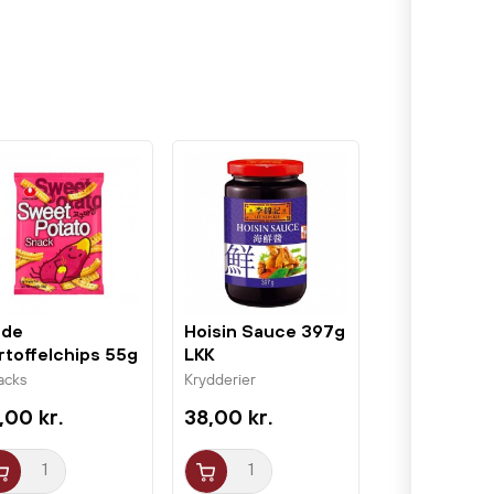
øde
Hoisin Sauce 397g
rtoffelchips 55g
LKK
ngshim
acks
Krydderier
,00 kr.
38,00 kr.