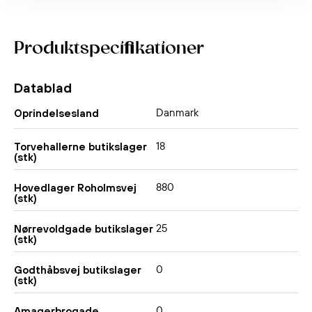
Produktspecifikationer
Datablad
Danmark
Oprindelsesland
18
Torvehallerne butikslager
(stk)
880
Hovedlager Roholmsvej
(stk)
25
Nørrevoldgade butikslager
(stk)
0
Godthåbsvej butikslager
(stk)
0
Amagerbrogade