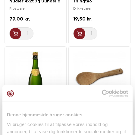
Nudler 4x250g Sundelic
Tsingtao
Frostvarer
Drikkevarer
79,00 kr.
19,50 kr.
Blommevin m. Brus 5,5%
Bambus Risske 20cm
750ml Choya
1stk Oriental Essentials
Denne hjemmeside bruger cookies
Drikkevarer
Non-food
Vi bruger cookies til at tilpasse vores indhold og
105,00 kr.
25,00 kr.
annoncer, til at vise dig funktioner til sociale medier og til