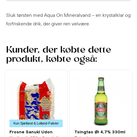
Sluk tørsten med Aqua On Mineralvand – en krystalklar og
forfriskende drik, der giver ren velvære.
Kunder, der købte dette
produkt, købte også:
Kun Sjælland & Lolland-Falster
Frosne Sanuki Udon
Tsingtao Øl 4,7% 330ml