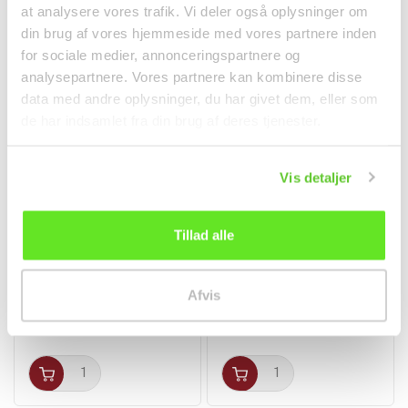
at analysere vores trafik. Vi deler også oplysninger om
din brug af vores hjemmeside med vores partnere inden
for sociale medier, annonceringspartnere og
analysepartnere. Vores partnere kan kombinere disse
data med andre oplysninger, du har givet dem, eller som
de har indsamlet fra din brug af deres tjenester.
Vis detaljer
Tillad alle
Singha Øl 5% 330ml
Ingefær Bonbon 56g
Sina
Afvis
Drikkevarer
Snacks
21,00 kr.
18,00 kr.