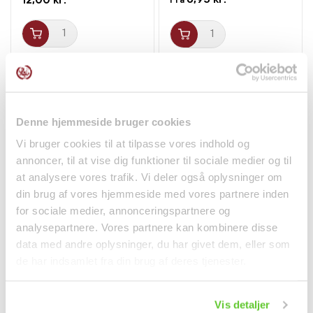
Denne hjemmeside bruger cookies
Vi bruger cookies til at tilpasse vores indhold og
annoncer, til at vise dig funktioner til sociale medier og til
at analysere vores trafik. Vi deler også oplysninger om
din brug af vores hjemmeside med vores partnere inden
Sparkling Mango Soda
Tangsnack Chili Gim
for sociale medier, annonceringspartnere og
350ml SFC Bio
Jaban 50g Sempio
analysepartnere. Vores partnere kan kombinere disse
Drikkevarer
Snacks
data med andre oplysninger, du har givet dem, eller som
de har indsamlet fra din brug af deres tjenester.
19,50 kr.
32,95 kr.
Vis detaljer