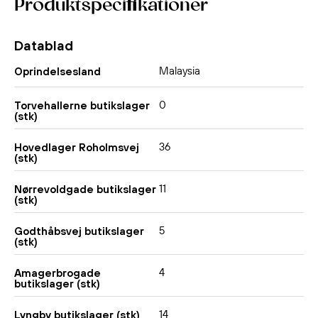
Produktspecifikationer
Datablad
Malaysia
Oprindelsesland
0
Torvehallerne butikslager
(stk)
36
Hovedlager Roholmsvej
(stk)
11
Nørrevoldgade butikslager
(stk)
5
Godthåbsvej butikslager
(stk)
4
Amagerbrogade
butikslager (stk)
14
Lyngby butikslager (stk)