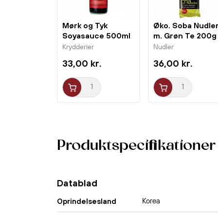
Mørk og Tyk
Øko. Soba Nudle
Soyasauce 500ml
m. Grøn Te 200g
PRB
Hakubaku
Krydderier
Nudler
33,00 kr.
36,00 kr.
Produktspecifikationer
Datablad
Korea
Oprindelsesland