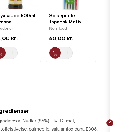
yasauce 500ml
Spisepinde
masa
Japansk Motiv
24cm 5par
ydderier
Non-food
,00 kr.
60,00 kr.
ngredienser
gredienser: Nudler (86%): HVEDEmel,
rtoffelstivelse, palmeolie, salt, antioxidant: E306,