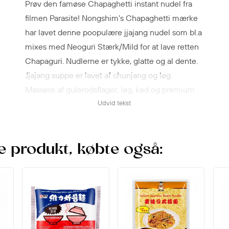
Prøv den famøse Chapaghetti instant nudel fra
filmen Parasite! Nongshim's Chapaghetti mærke
har lavet denne poopulære jjajang nudel som bl.a
mixes med Neoguri Stærk/Mild for at lave retten
Chapaguri. Nudlerne er tykke, glatte og al dente.
Jjajang suppe er lavet af chunjang og løg.
Massere af gulerodsflager, løg, kød og premium
olivenolie.
Udvid tekst
Tilberedning
Kog 600 ml vand. Tilsæt nudler og soja-
e produkt, købte også:
grøntsagsflager. Kog i 5 minutter. Fjern fra varmen
og dræn nudlerne (behold ca. 4 spsk vand). Tilsæt
krydderpulver og blandet vegetabilsk olie. Bland
godt og server.