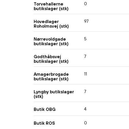
0
Torvehallerne
butikslager (stk)
97
Hovedlager
Roholmsvej (stk)
5
Nørrevoldgade
butikslager (stk)
7
Godthåbsvej
butikslager (stk)
11
Amagerbrogade
butikslager (stk)
7
Lyngby butikslager
(stk)
4
Butik OBG
0
Butik ROS