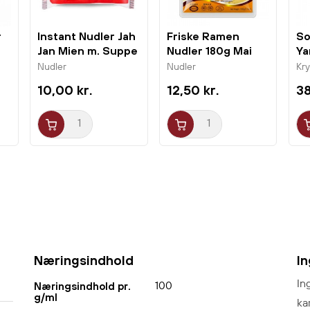
r
Instant Nudler Jah
Friske Ramen
So
Jan Mien m. Suppe
Nudler 180g Mai
Ya
90g...
Wa
Nudler
Nudler
Kr
10,00 kr.
12,50 kr.
38
Næringsindhold
I
In
100
Næringsindhold pr.
g/ml
ka