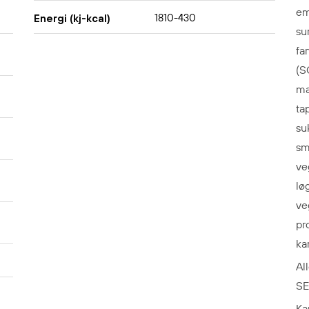
em
1810-430
Energi (kj-kcal)
su
fa
(S
ma
ta
su
sm
ve
lø
ve
pr
kar
Al
SE
Ka