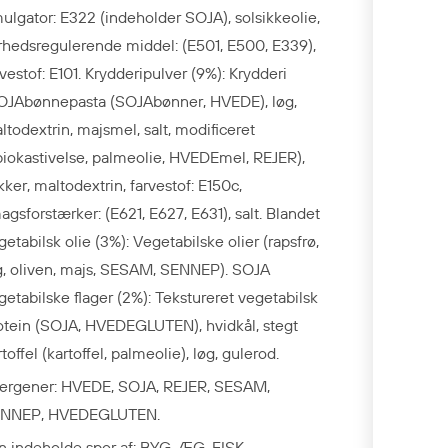
ulgator: E322 (indeholder SOJA), solsikkeolie,
rhedsregulerende middel: (E501, E500, E339),
rvestof: E101. Krydderipulver (9%): Krydderi
OJAbønnepasta (SOJAbønner, HVEDE), løg,
ltodextrin, majsmel, salt, modificeret
piokastivelse, palmeolie, HVEDEmel, REJER),
kker, maltodextrin, farvestof: E150c,
agsforstærker: (E621, E627, E631), salt. Blandet
getabilsk olie (3%): Vegetabilske olier (rapsfrø,
g, oliven, majs, SESAM, SENNEP). SOJA
getabilske flager (2%): Tekstureret vegetabilsk
otein (SOJA, HVEDEGLUTEN), hvidkål, stegt
toffel (kartoffel, palmeolie), løg, gulerod.
lergener: HVEDE, SOJA, REJER, SESAM,
NNEP, HVEDEGLUTEN.
n indeholde spor af: BYG, ÆG, FISK,