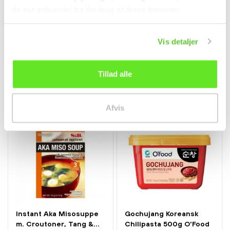
Kun Sjælland & Lolland-Falster
de har indsamlet fra din brug af deres tjenester.
Yondan Natto Gærede
Nori Katsuo Furikake
Soyabønner 4x45,8g...
drys til ris m. Bonito...
Vis detaljer
Frostvarer
Krydderier
45,00 kr.
44,95 kr.
Tillad alle
Afvis
Instant Aka Misosuppe
Gochujang Koreansk
m. Croutoner, Tang &...
Chilipasta 500g O'Food