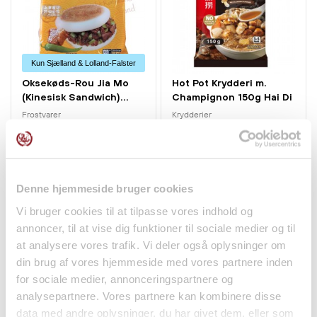
Kun Sjælland & Lolland-Falster
Oksekøds-Rou Jia Mo
Hot Pot Krydderi m.
(Kinesisk Sandwich)...
Champignon 150g Hai Di
Lao
Frostvarer
Krydderier
50,00 kr.
29,50 kr.
Denne hjemmeside bruger cookies
Vi bruger cookies til at tilpasse vores indhold og
annoncer, til at vise dig funktioner til sociale medier og til
at analysere vores trafik. Vi deler også oplysninger om
din brug af vores hjemmeside med vores partnere inden
for sociale medier, annonceringspartnere og
analysepartnere. Vores partnere kan kombinere disse
data med andre oplysninger, du har givet dem, eller som