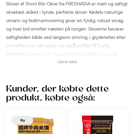
Skiver af Short Rib-Okse fra FRESHASIA er mørt og saftigt
oksekød, skåret i tynde, perfekte skiver. Kødets naturlige
umami og fedtmarmorering giver en fyldig, robust smag,
og hver bid smelter næsten på tungen. Skiverne bevarer
saftigheden både ved langsom simring, i gryderetter eller
ovnretter, men de egner sig også perfekt til hurtig
tilberedning som wok, hot pot eller på grillen, hvor de
hurtigt får en sprød kant og intens smag. Den naturlige
Udvid tekst
mørhed og rige smag gør kødet velegnet til et bredt
udvalg af retter, og de skiver af Short Rib-Okse kan løfte
både hverdagsmiddage og festmåltider med en saftig,
Kunder, der købte dette
aromatisk og smagsfuld oplevelse i hver bid.
produkt, købte også:
Ny