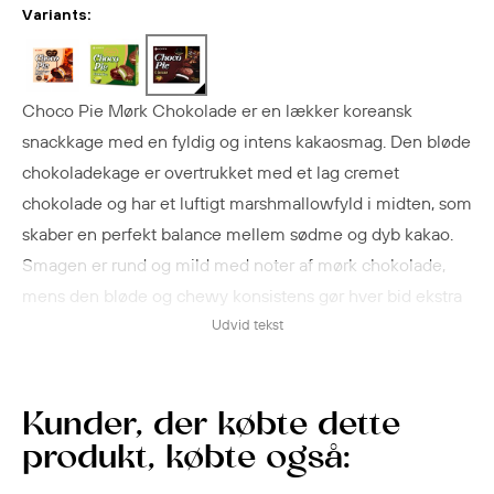
Variants:
Choco Pie Mørk Chokolade er en lækker koreansk
snackkage med en fyldig og intens kakaosmag. Den bløde
chokoladekage er overtrukket med et lag cremet
chokolade og har et luftigt marshmallowfyld i midten, som
skaber en perfekt balance mellem sødme og dyb kakao.
Smagen er rund og mild med noter af mørk chokolade,
mens den bløde og chewy konsistens gør hver bid ekstra
tilfredsstillende. Kagen passer perfekt som en lille dessert,
Udvid tekst
til kaffe eller som en sød snack i løbet af dagen. Den
populære Choco Pie kombinerer klassisk chokoladesmag
med en blød tekstur, som gør den elsket af både børn og
Kunder, der købte dette
voksne. Pakken indeholder 12 individuelt indpakkede
produkt, købte også:
kager, som er nemme at tage med på farten.