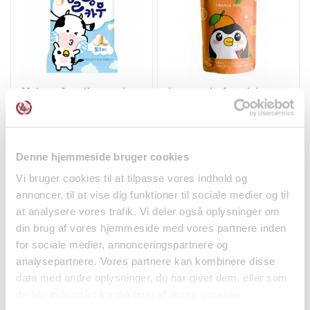
Malang Cow Koreanske
Lemonade Appelsin
Luftig Mælkekaramel...
230ml Cantabile
Snacks
Drikkevarer
24,95 kr.
18,00 kr.
Denne hjemmeside bruger cookies
Vi bruger cookies til at tilpasse vores indhold og
annoncer, til at vise dig funktioner til sociale medier og til
at analysere vores trafik. Vi deler også oplysninger om
din brug af vores hjemmeside med vores partnere inden
Ny
for sociale medier, annonceringspartnere og
analysepartnere. Vores partnere kan kombinere disse
data med andre oplysninger, du har givet dem, eller som
de har indsamlet fra din brug af deres tjenester.