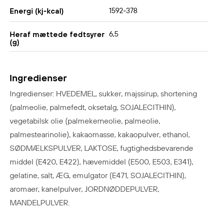
1592-378
Energi (kj-kcal)
6,5
Heraf mættede fedtsyrer
(g)
Ingredienser
Ingredienser: HVEDEMEL, sukker, majssirup, shortening
(palmeolie, palmefedt, oksetalg, SOJALECITHIN),
vegetabilsk olie (palmekerneolie, palmeolie,
palmestearinolie), kakaomasse, kakaopulver, ethanol,
SØDMÆLKSPULVER, LAKTOSE, fugtighedsbevarende
middel (E420, E422), hævemiddel (E500, E503, E341),
gelatine, salt, ÆG, emulgator (E471, SOJALECITHIN),
aromaer, kanelpulver, JORDNØDDEPULVER,
MANDELPULVER.