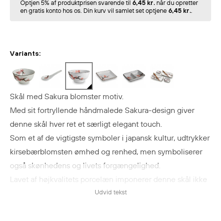
Optjen 5% af produktprisen svarende til
6,45 kr.
når du opretter
en gratis konto hos os. Din kurv vil samlet set optjene
6,45 kr.
.
Variants:
Skål med Sakura blomster motiv.
Med sit fortryllende håndmalede Sakura-design giver
denne skål hver ret et særligt elegant touch.
Som et af de vigtigste symboler i japansk kultur, udtrykker
kirsebærblomsten ømhed og renhed, men symboliserer
også skønhedens og livets forgængelighed.
Lavet af højkvalitets porcelæn imponerer denne skål ikke
kun med sin æstetiske skønhed, men også med sin
Udvid tekst
praktiske funktionalitet.