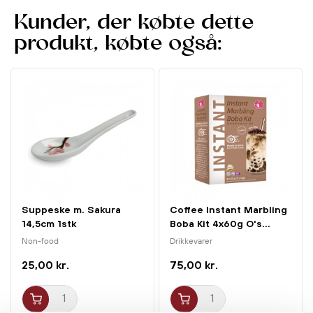
Diameter: 18cm
Højde: 8,5cm
Kunder, der købte dette
Produktet tåler mikroovn og opvaskemaskine.
produkt, købte også:
Suppeske m. Sakura
Coffee Instant Marbling
14,5cm 1stk
Boba Kit 4x60g O's...
Non-food
Drikkevarer
25,00 kr.
75,00 kr.