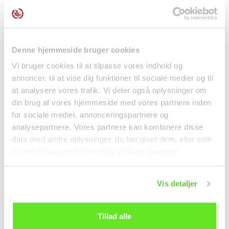
Denne hjemmeside bruger cookies
Vi bruger cookies til at tilpasse vores indhold og
annoncer, til at vise dig funktioner til sociale medier og til
at analysere vores trafik. Vi deler også oplysninger om
din brug af vores hjemmeside med vores partnere inden
Kun Sjælland & Lolland-Falster
for sociale medier, annonceringspartnere og
Jordbær Vingummi 102g
Honning Ristede
Kasugai
Pistacie Mochi Is
analysepartnere. Vores partnere kan kombinere disse
6x32g...
Snacks
Frostvarer
data med andre oplysninger, du har givet dem, eller som
de har indsamlet fra din brug af deres tjenester.
35,00 kr.
69,95 kr.
Vis detaljer
Tillad alle