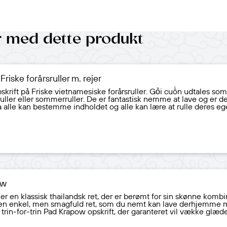
er med dette produkt
Friske forårsruller m. rejer
skrift på Friske vietnamesiske forårsruller. Gỏi cuốn udtales s
sruller eller sommerruller. De er fantastisk nemme at lave og er de
da alle kan bestemme indholdet og alle kan lære at rulle deres eg
ow
r en klassisk thailandsk ret, der er berømt for sin skønne kombin
r en enkel, men smagfuld ret, som du nemt kan lave derhjemme m
 trin-for-trin Pad Krapow opskrift, der garanteret vil vække glæ