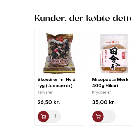
Kunder, der købte dett
Skovører m. Hvid
Misopasta Mørk
ryg (Judasører)
400g Hikari
80g Eaglobe
Tørvarer
Krydderier
26,50 kr.
35,00 kr.