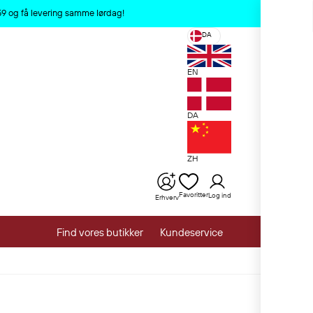
x
:59 og få levering samme lørdag!
DA
EN
DA
ZH
Favoritter
Log ind
Erhverv
Find vores butikker
Kundeservice