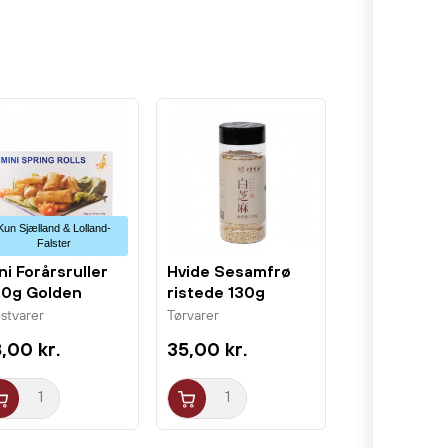
Kun Sjælland & Lolland-
Falster
ni Forårsruller
Hvide Sesamfrø
0g Golden
ristede 130g
agon
Sanfeng
stvarer
Tørvarer
,00 kr.
35,00 kr.