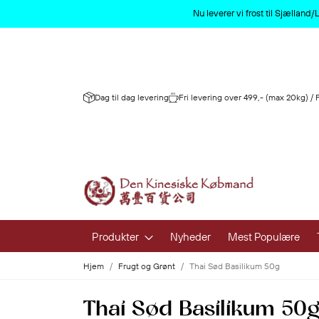
Nu leverer vi frost til Sjællan
Dag til dag levering
Fri levering over 499,- (max 20kg) /
Produkter
Nyheder
Mest Populære
Hjem
Frugt og Grønt
Thai Sød Basilikum 50g
Frugt og 
Thai Sød Basilikum 50
Frisk Frugt 