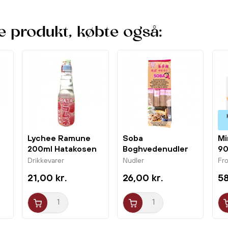
e produkt, købte også:
Lychee Ramune
Soba
Mi
200ml Hatakosen
Boghvedenudler
90
300g Chunsi
Dr
Drikkevarer
Nudler
Fro
21,00 kr.
26,00 kr.
58