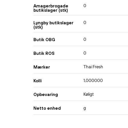
0
Amagerbrogade
butikslager (stk)
0
Lyngby butikslager
(stk)
0
Butik OBG
0
Butik ROS
Thai Fresh
Mærker
1,000000
Kolli
Køligt
Opbevaring
g
Netto enhed