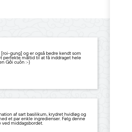
om [roi-gung] og er også bedre kendt som
t perfekte måltid til at få inddraget hele
en Gỏi cuốn :-)
ation af sart basilikum, krydret hvidløg og
ed et par enkle ingredienser. Følg denne
de ved middagsbordet.