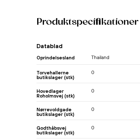
Produktspecifikationer
Datablad
Thailand
Oprindelsesland
0
Torvehallerne
butikslager (stk)
0
Hovedlager
Roholmsvej (stk)
0
Nørrevoldgade
butikslager (stk)
0
Godthåbsvej
butikslager (stk)