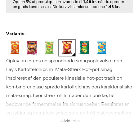
Optjen 5% af produktprisen svarende til
1,48 kr.
når du opretter
en gratis konto hos os. Din kurv vil samlet set optjene
1,48 kr.
.
Variants:
Oplev en intens og spændende smagsoplevelse med
Lay's Kartoffelchips m. Mala-Stærk Hot-pot smag.
Inspireret af den populære kinesiske hot-pot tradition
kombinerer disse sprøde kartoffelchips den karakteristiske
mala-smag, hvor stærk chili møder den unikke, let
bedøvende fornemmelse fra sichuanpeber. Resultatet er
en fyldig og kompleks smag med perfekt balance mellem
krydret varme, aromatiske krydderier og en let prikkende
Udvid tekst
eftersmag. Hver chip er nøje krydret for at genskabe den