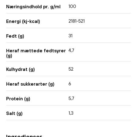
100
Næringsindhold pr. g/ml
2181-521
Energi (kj-kcal)
31
Fedt (g)
4,7
Heraf mættede fedtsyrer
(g)
52
Kulhydrat (g)
6
Heraf sukkerarter (g)
5,7
Protein (g)
1,3
Salt (g)
Ingredienser