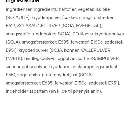
Ingredienser: Ingredients: Kartofler, vegetabilsk olie
(SOJAOLIE), krydderipulver [sukker, smagsforstærker:
E621, SOJASAUCEPULVER (SOJA, HVEDE, salt),
smagsstoffer (indeholder SOJA), SOJAsovs-krydderipulver
(SOJA), smagsforstærker: E635, farvestof: E160c, sødestof:
E951], krydderipulver [SOJA, bønner, VALLEPULVER
(MÆLK), hvidløgspulver, løgpulver, sort SESAMPULVER,
sichuanpeberpulver, krydderier, antiklumpningsmiddel:
E551, vegetabilsk proteinhydrolysat (SOJA),
smagsforstærker: E635, farvestof: E150c, sødestof: E951].
Indeholder aspartam (en kilde til phenylalanin).