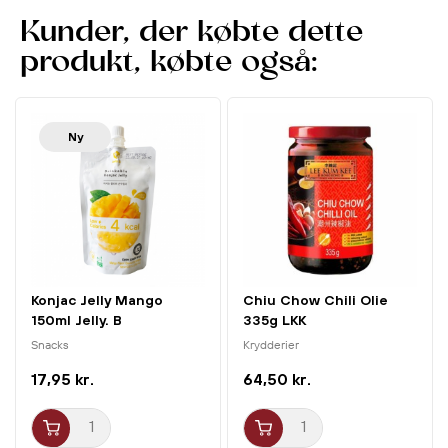
autentiske hot-pot oplevelse i en praktisk snackform. Det
er det ideelle valg for dig, der elsker stærke snacks og
Kunder, der købte dette
ønsker at prøve noget ud over de klassiske chipsvarianter.
produkt, købte også:
En uimodståelig kombination af sprødhed, styrke og
autentisk asiatisk smag.
Ny
Konjac Jelly Mango
Chiu Chow Chili Olie
150ml Jelly. B
335g LKK
Snacks
Krydderier
17,95 kr.
64,50 kr.