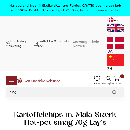
Produktet er nu slettet
x
Nu leverer vi frost til Sjælland/Lolland-Falster, GRATIS levering ved køb
over 800kr! Bestil inden onsdag kl. 23:59 og få levering samme lørdag!
DA
EN
Levering til hele
Dag til dag
Kvalitet fra Østen siden
Norden
levering
1990
DA
ZH
Favoritter
Log ind
Kurv
Kartoffelchips m. Mala-Stærk
Hot-pot smag 70g Lay's