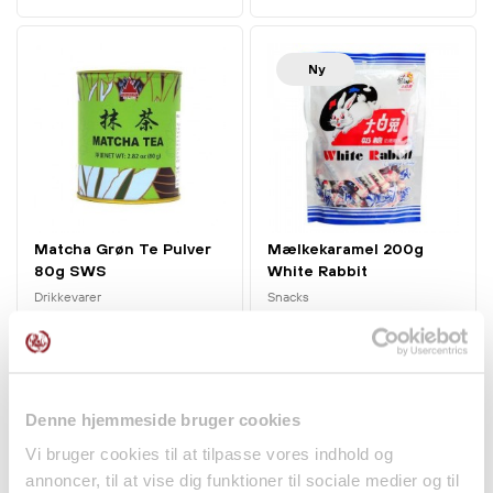
Ny
Matcha Grøn Te Pulver
Mælkekaramel 200g
80g SWS
White Rabbit
Drikkevarer
Snacks
45,00 kr.
44,00 kr.
Denne hjemmeside bruger cookies
Vi bruger cookies til at tilpasse vores indhold og
annoncer, til at vise dig funktioner til sociale medier og til