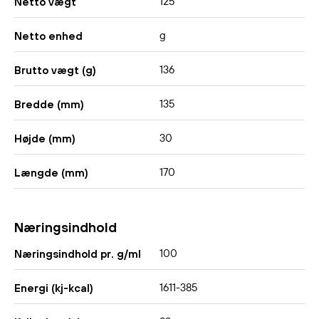
125
Netto vægt
g
Netto enhed
136
Brutto vægt (g)
135
Bredde (mm)
30
Højde (mm)
170
Længde (mm)
Næringsindhold
100
Næringsindhold pr. g/ml
1611-385
Energi (kj-kcal)