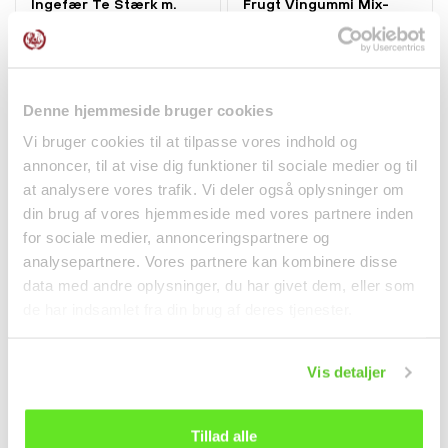
Ingefær Te Stærk m.
Frugt Vingummi Mix-
Honning 12x18g Gingen
Litchi Mango Jordbær...
Drikkevarer
Snacks
79,00 kr.
35,00 kr.
Denne hjemmeside bruger cookies
Vi bruger cookies til at tilpasse vores indhold og
annoncer, til at vise dig funktioner til sociale medier og til
at analysere vores trafik. Vi deler også oplysninger om
din brug af vores hjemmeside med vores partnere inden
for sociale medier, annonceringspartnere og
analysepartnere. Vores partnere kan kombinere disse
data med andre oplysninger, du har givet dem, eller som
de har indsamlet fra din brug af deres tjenester.
Vis detaljer
Mango Vingummi 102g
Lys og Tynd Soyasauce
Kasugai
150ml PRB
Snacks
Krydderier
Tillad alle