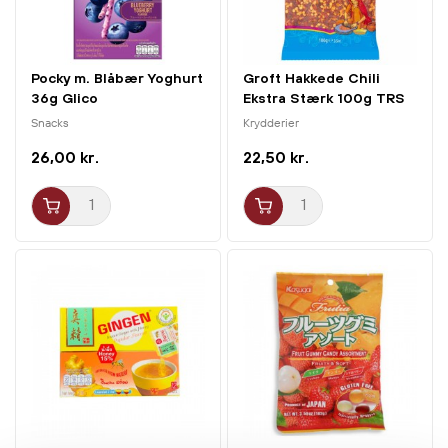
Pocky m. Blåbær Yoghurt
Groft Hakkede Chili
36g Glico
Ekstra Stærk 100g TRS
Snacks
Krydderier
26,00 kr.
22,50 kr.