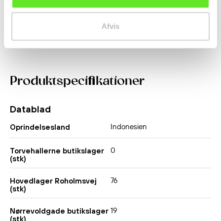
35,00 kr.
15,00 kr.
Afvis
Produktspecifikationer
Datablad
Indonesien
Oprindelsesland
0
Torvehallerne butikslager
(stk)
76
Hovedlager Roholmsvej
(stk)
19
Nørrevoldgade butikslager
(stk)