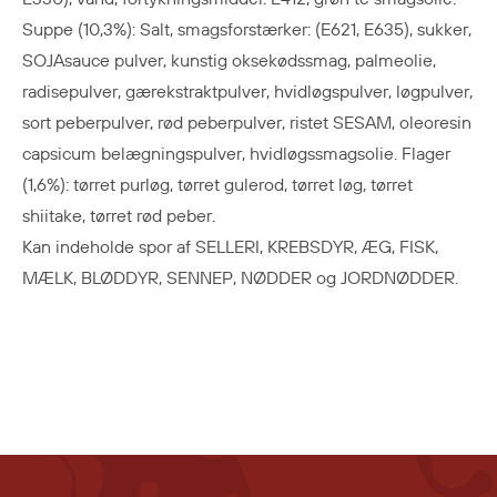
Suppe (10,3%): Salt, smagsforstærker: (E621, E635), sukker,
SOJAsauce pulver, kunstig oksekødssmag, palmeolie,
radisepulver, gærekstraktpulver, hvidløgspulver, løgpulver,
sort peberpulver, rød peberpulver, ristet SESAM, oleoresin
capsicum belægningspulver, hvidløgssmagsolie. Flager
(1,6%): tørret purløg, tørret gulerod, tørret løg, tørret
shiitake, tørret rød peber.
Kan indeholde spor af SELLERI, KREBSDYR, ÆG, FISK,
MÆLK, BLØDDYR, SENNEP, NØDDER og JORDNØDDER.