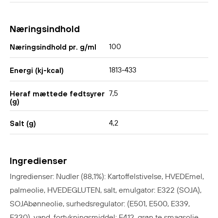
Næringsindhold
100
Næringsindhold pr. g/ml
1813-433
Energi (kj-kcal)
7,5
Heraf mættede fedtsyrer
(g)
4,2
Salt (g)
Ingredienser
Ingredienser: Nudler (88,1%): Kartoffelstivelse, HVEDEmel,
palmeolie, HVEDEGLUTEN, salt, emulgator: E322 (SOJA),
SOJAbønneolie, surhedsregulator: (E501, E500, E339,
E330), vand, fortykningsmiddel: E412, grøn te smagsolie.