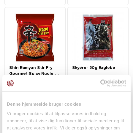
Shin Ramyun Stir Fry
Skyører 50g Eaglobe
Gourmet Spicy Nudler...
Nudler
Tørvarer
16,95 kr.
26,00 kr.
Denne hjemmeside bruger cookies
Vi bruger cookies til at tilpasse vores indhold og
annoncer, til at vise dig funktioner til sociale medier og til
at analysere vores trafik. Vi deler også oplysninger om