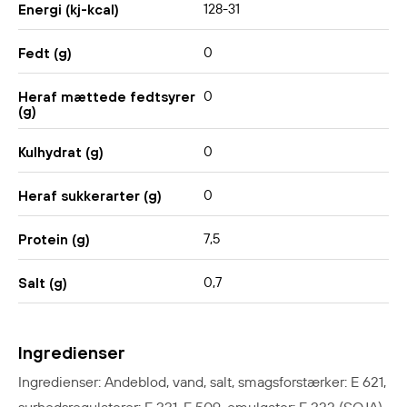
128-31
Energi (kj-kcal)
0
Fedt (g)
0
Heraf mættede fedtsyrer
(g)
0
Kulhydrat (g)
0
Heraf sukkerarter (g)
7,5
Protein (g)
0,7
Salt (g)
Ingredienser
Ingredienser: Andeblod, vand, salt, smagsforstærker: E 621,