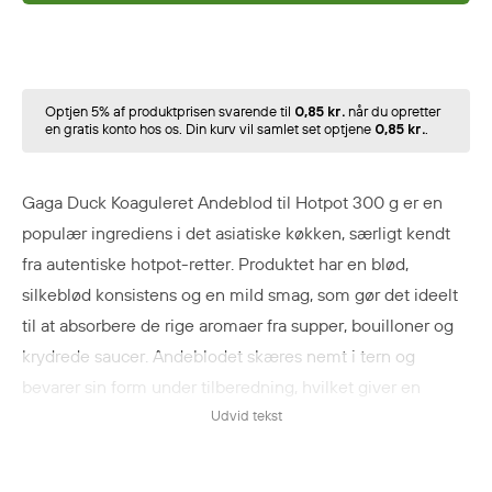
Optjen 5% af produktprisen svarende til
0,85 kr.
når du opretter
en gratis konto hos os. Din kurv vil samlet set optjene
0,85 kr.
.
Gaga Duck Koaguleret Andeblod til Hotpot 300 g er en
populær ingrediens i det asiatiske køkken, særligt kendt
fra autentiske hotpot-retter. Produktet har en blød,
silkeblød konsistens og en mild smag, som gør det ideelt
til at absorbere de rige aromaer fra supper, bouilloner og
krydrede saucer. Andeblodet skæres nemt i tern og
bevarer sin form under tilberedning, hvilket giver en
behagelig og unik tekstur i retten. Det er særligt velegnet
Udvid tekst
til hotpot, men kan også anvendes i supper, gryderetter og
traditionelle kinesiske retter. Med sin autentiske smag og