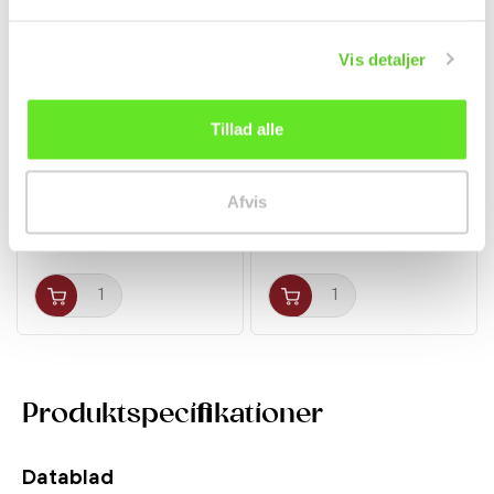
Vis detaljer
Tillad alle
LaTiao Kinesisk Gluten
Non-Stick Silikone
Snack Hot & Spicy...
Dampmåtte Ø19cm 1stk
Afvis
Snacks
Non-food
19,50 kr.
15,00 kr.
Produktspecifikationer
Datablad