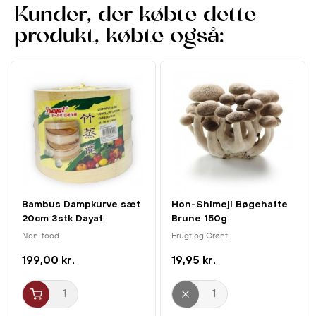
høje kvalitet giver Gaga Duck en ægte asiatisk
Kunder, der købte dette
madoplevelse og er et oplagt valg for dem, der ønsker at
produkt, købte også:
udforske klassiske smagsoplevelser fra det kinesiske
køkken.
Bambus Dampkurve sæt
Hon-Shimeji Bøgehatte
20cm 3stk Dayat
Brune 150g
Non-food
Frugt og Grønt
199,00 kr.
19,95 kr.