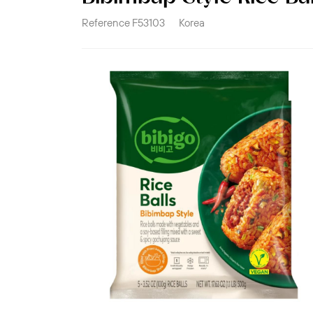
Reference
F53103
Korea