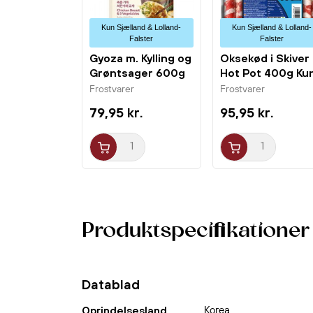
Kun Sjælland & Lolland-
Kun Sjælland & Lolland-
Falster
Falster
Gyoza m. Kylling og
Oksekød i Skiver t
Grøntsager 600g
Hot Pot 400g Ku
Bibigo
Fu Food
Frostvarer
Frostvarer
79,95 kr.
95,95 kr.
Produktspecifikationer
Datablad
Korea
Oprindelsesland