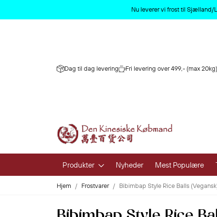
Nu leverer vi frost til Sjællan
Dag til dag levering
Fri levering over 499,- (max 20kg)
Produkter
Nyheder
Mest Populære
Hjem
Frostvarer
Bibimbap Style Rice Balls (Vegansk
Frugt og 
Bibimbap Style Rice Ba
Frisk Frugt 