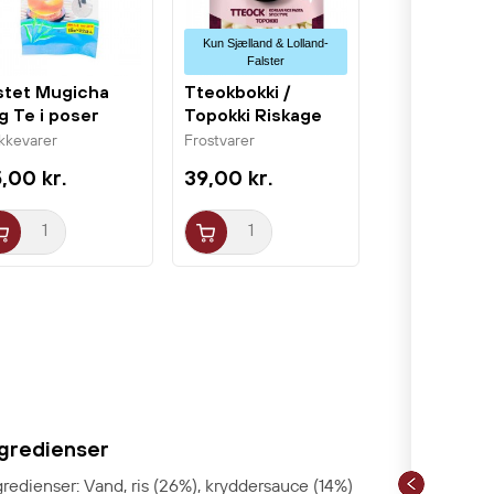
Kun Sjælland & Lolland-
Falster
stet Mugicha
Tteokbokki /
g Te i poser
Topokki Riskage
gx12...
Tuber 400g...
ikkevarer
Frostvarer
,00 kr.
39,00 kr.
ngredienser
gredienser: Vand, ris (26%), kryddersauce (14%)