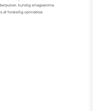
berpulver,
kunstig smags
aroma.
is af forskellig oprindelse.