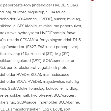
ød peberpasta 46% (indeholder HVEDE, SOJA),
nd, høj-fruktose majssirup, SOJAsauce
ndeholder SOJAbønne, HVEDE), sukker, hvidløg,
lsikkeolie, SESAMolie, stivelse, rød peberpulver,
rekstrakt, hydrolyseret HVEDEprotein, farve:
60c, ristede SESAMfrø, fortykningsmiddel: E415,
agsforstærker: (E627, E631), sort peberpulver],
iitakesvamp (4%), zucchini (3%), løg (3%),
lsikkeolie, gulerod (1,9%), SOJAbønne spirer
,9%), porre, tekstureret vegetabilsk protein
ndeholder
HVEDE, SOJA), marinadesauce
ndeholder SOJA, HVEDE), majsstivelse, naturlig
oma, SESAMolie, forårsløg, kokosolie, hvidløg,
ivelse, sukker, salt, hydrolyseret SOJAprotein,
kkersirup, SOJAsauce (indeholder SOJAbønne,
EDE), smagsforstærker: (E627, E631), sort