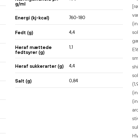
g/ml
[r
va
760-180
Energi (kj-kcal)
(i
so
4,4
Fedt (g)
gæ
1,1
Heraf mættede
E1
fedtsyrer (g)
sm
4,4
Heraf sukkerarter (g)
sh
so
0,84
Salt (g)
(1
(
i
(i
ar
st
su
HV