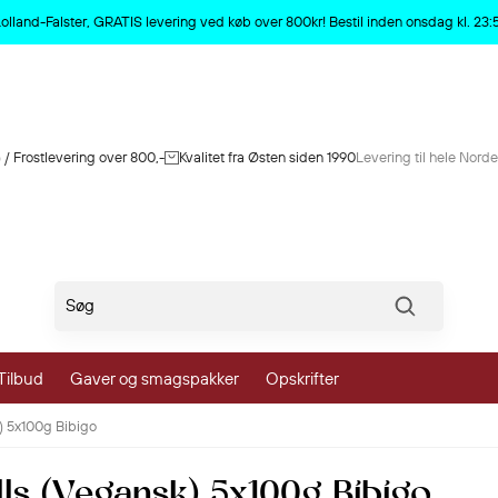
Produktet er nu slettet
d/Lolland-Falster, GRATIS levering ved køb over 800kr! Bestil inden onsdag kl. 23
 / Frostlevering over 800,-
Kvalitet fra Østen siden 1990
Levering til hele Nord
Søg
Tilbud
Gaver og smagspakker
Opskrifter
) 5x100g Bibigo
Grønt
lls (Vegansk) 5x100g Bibigo
og Grønt