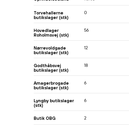
0
Torvehallerne
butikslager (stk)
56
Hovedlager
Roholmsvej (stk)
12
Nørrevoldgade
butikslager (stk)
18
Godthåbsvej
butikslager (stk)
6
Amagerbrogade
butikslager (stk)
6
Lyngby butikslager
(stk)
2
Butik OBG