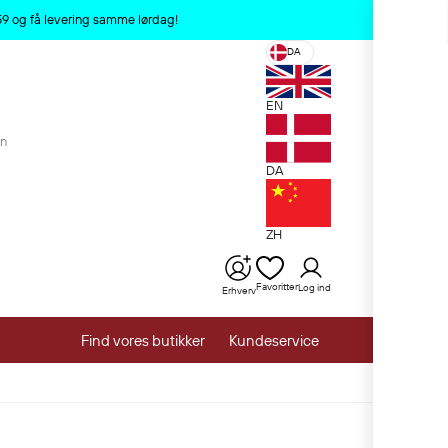
x
:59 og få levering samme lørdag!
DA
EN
en
DA
ZH
Favoritter
Log ind
Erhverv
Find vores butikker
Kundeservice