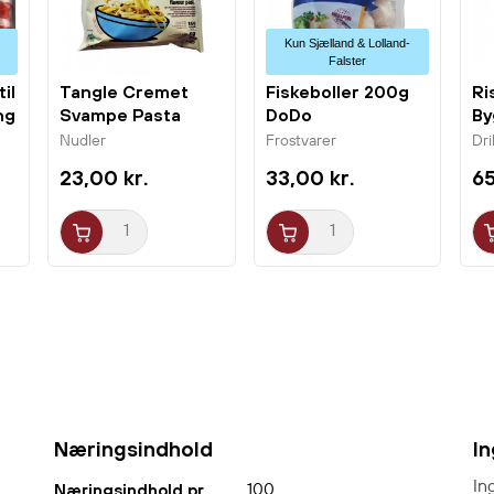
Vegansk af 100% plantebaserede ingredienser
.
Tilberedning
Kun Sjælland & Lolland-
Falster
Mikroovn
il
Tangle Cremet
Fiskeboller 200g
Ri
ng
Svampe Pasta
DoDo
By
1. Klip eller riv det ene hjørne af indpakningen og
105g Samyang
15
Nudler
Frostvarer
Dr
placer den frosne riskugle i mikroovnen.
23,00 kr.
33,00 kr.
65
- (1EA: 700W 2,10 min /1000W 1,40 min).
2. Lad hvile i 1 minut. Indholdet vil være varmt.
Air Fryer
1. Forvarm airfryeren til 140°C.
2
. Fjern fra indpakningen og læg frosne riskugler i
et enkelt lag og juster tilberedningstiden efter
instruktionerne. Ca. 5 min.
Næringsindhold
I
In
100
Næringsindhold pr.