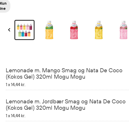
Kun
ine

Lemonade m. Mango Smag og Nata De Coco
(Kokos Gel) 320ml Mogu Mogu
1 x
14,44 kr.
Lemonade m. Jordbær Smag og Nata De Coco
(Kokos Gel) 320ml Mogu Mogu
1 x
14,44 kr.