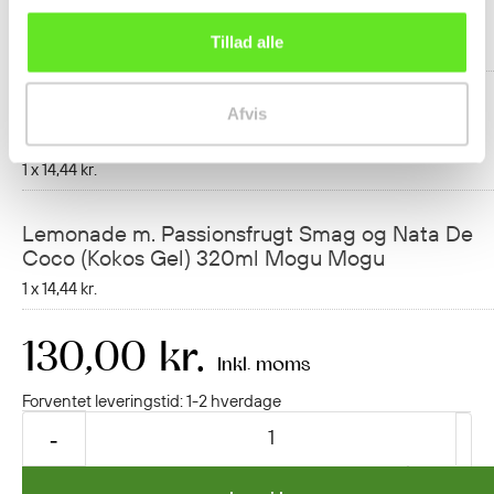
(Kokos Gel) 320ml Mogu Mogu
Tillad alle
1 x
14,44 kr.
Lemonade m. Hindbær Smag og Nata De Coco
Afvis
(Kokos Gel) 320ml Mogu Mogu
1 x
14,44 kr.
Lemonade m. Passionsfrugt Smag og Nata De
Coco (Kokos Gel) 320ml Mogu Mogu
1 x
14,44 kr.
130,00 kr.
Inkl. moms
Forventet leveringstid: 1-2 hverdage