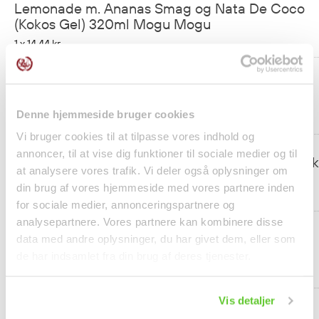
Lemonade m. Ananas Smag og Nata De Coco
(Kokos Gel) 320ml Mogu Mogu
1 x
14,44 kr.
Lemonade m. Litchi Smag og Nata De Coco
(Kokos Gel) 320ml Mogu Mogu
Denne hjemmeside bruger cookies
1 x
14,44 kr.
Vi bruger cookies til at tilpasse vores indhold og
annoncer, til at vise dig funktioner til sociale medier og til
Lemonade m. Drue Smag og Nata De Coco (Kok
at analysere vores trafik. Vi deler også oplysninger om
Gel) 320ml Mogu Mogu
din brug af vores hjemmeside med vores partnere inden
1 x
14,44 kr.
for sociale medier, annonceringspartnere og
analysepartnere. Vores partnere kan kombinere disse
Lemonade m. Melon Smag og Nata De Coco
data med andre oplysninger, du har givet dem, eller som
(Kokos Gel) 320ml Mogu Mogu
de har indsamlet fra din brug af deres tjenester.
1 x
14,44 kr.
Vis detaljer
Lemonade m. Solbær Smag og Nata De Coco