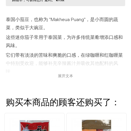
购物⻋，可获得总计 返利。
kr1.15
.
泰国小茄豆，也称为 "Makheua Puang"，是小而圆的蔬
菜，类似于大豌豆。
这些迷你茄子常用于泰国菜，为许多传统菜肴增添口感和
风味。
它们带有淡淡的苦味和爽脆的口感，在绿咖喱和红咖喱菜
中特别受欢迎，能够补充辛辣酱汁并吸收其他配料的风
味。
展开文本
它们也被生吃用于某些泰式辣椒蘸酱, f.eks. 在流行的辣椒
酱
Nam prik kapi，用虾膏、辣椒和青柠制成。
泰国小茄豆也可用于炒菜、焖煮或炖煮菜肴。
购买本商品的顾客还购买了：
它们非常适合想要探索正宗泰国风味并将地道泰国菜带入
自家厨房的人。