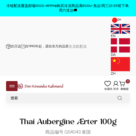
商品已从购物车中删除
x
冷链配送覆盖邮编1000–4999❄️购买冷冻商品满800kr.免运!周三23:59前下单,
周六送达🚚
ZH
EN
次日达
自1990年起，源自东方的品质
全北欧配送
DA
ZH
0
收藏夹
登录
购物篮
Thai Aubergine Ærter 100g
商品编号
G54043
泰国