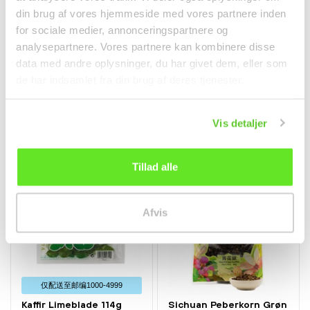
din brug af vores hjemmeside med vores partnere inden
for sociale medier, annonceringspartnere og
analysepartnere. Vores partnere kan kombinere disse
Sesamolie 500ml Bibigo
Thai Forårsløg 80g
data med andre oplysninger, du har givet dem, eller som
调料
水果和蔬菜
de har indsamlet fra din brug af deres tjenester.
kr145.00
kr20.95
Vis detaljer
Tillad alle
Afvis
仅配送⾄邮编1000-4999
Kaffir Limeblade 114g
Sichuan Peberkorn Grøn