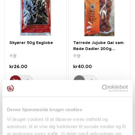
Skyører 50g Eaglobe
Tørrede Jujube Gai sam
Røde Dadler 200g...
干货
干货
kr26.00
kr40.00
Denne hjemmeside bruger cookies
Vi bruger cookies til at tilpasse vores indhold og
annoncer, til at vise dig funktioner til sociale medier og til
at analysere vores trafik. Vi deler også oplysninger om