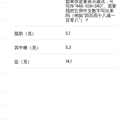
如果你是要表示减法，可
倒入400毫升椰奶，炖煮至食材熟软。
写作“448−108=340”。需要
我把它用中文数字写出来
用鱼露、糖和青柠叶调味。
吗（例如“四百四十八减一
百零八”）？
搭配蒸米饭食用。
5,1
脂肪（克）
使用小贴士
5,3
其中糖（克）
- 根据喜好通过增减椰奶调节辣度
- 使用新鲜泰国罗勒叶以增强风味
14,1
盐（克）
- 可加入竹笋或西葫芦增加饱满感
- 用米粉替代米饭，带来不同风味体验
关于绿咖喱的有趣事实
- Gaeng Keow Wan
直译为“甜绿咖喱”，尽管它常
常是多种咖喱中最辛辣的一种
- 绿咖喱被认为是泰国人和游客中最受欢迎的菜肴
之一