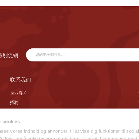
特别促销
联系我们
企业客户
招聘
联系我们
 cookies
passe vores indhold og annoncer, til at vise dig funktioner til socia
 Vi deler også oplysninger om din brug af vores hjemmeside med