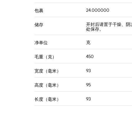
24.000000
包裹
开封后请置于干燥、阴
储存
处保存。
克
净单位
450
毛重（克）
93
宽度（毫米）
95
高度（毫米）
93
长度（毫米）