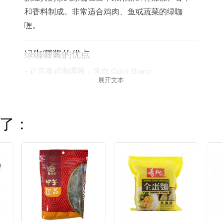
和香料制成。非常适合鸡肉、鱼或蔬菜的绿咖
喱。
绿咖喱酱的优点
- 正宗泰式咖喱酱，来自 Cock Brand
展开文本
- 以新鲜青辣椒和芳香香料带来浓郁风味
- 400g 包装——足够多次食用
- 适合鸡肉、牛肉、鱼类、海鲜或豆腐
了：
- 强度、清新和椰香之间的完美平衡
产地与品质
绿咖喱，称为
Gaeng Keow Wan
，是泰国料理中
最具代表性的菜肴之一。它起源于泰国中部，以
其辛辣但清新的风味而深受喜爱。绿色来自于新
鲜青辣椒，与香草和香料一起研磨而成。Cock