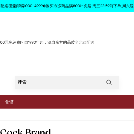
商品已从购物车中删除
配送覆盖邮编1000–4999❄️购买冷冻商品满800kr.免运!周三23:59前下单,周六送
800元免运费
自1990年起，源自东方的品质
全北欧配送
Søg
食谱
菜
 Cock Brand
蔬菜