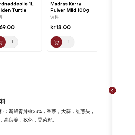
rdnøddeolie 1L
Madras Karry
lden Turtle
Pulver Mild 100g
TRS
料
调料
69.00
kr18.00
料
料：新鲜青辣椒33%，香茅，大蒜，红葱头，
，高良姜，孜然，香菜籽。