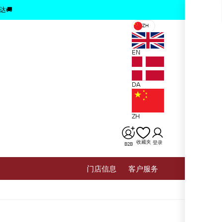
x
达🚚
ZH
EN
DA
ZH
收藏夹
登录
B2B
⻔店信息
客户服务