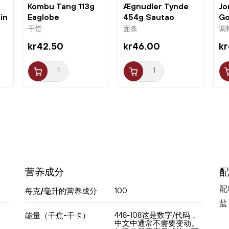
Brand 是泰国最受认可的品牌之一，提供正宗的咖
Kombu Tang 113g
Ægnudler Tynde
Jo
in
Eaglobe
454g Sautao
Go
喱酱，确保真实的风味体验。
干货
面条
调
kr42.50
kr46.00
kr
绿咖喱酱的用途
绿咖喱酱在厨房中用途广泛：
- 制作经典的绿咖喱：鸡肉、椰奶和泰式蔬菜
- 添加豆腐或茄子可做成素食版本
- 用作汤或炖菜的基础，增加辛辣与风味
- 用咖喱酱腌制肉类、鱼或虾以获得浓郁口感
烹饪方法（适合2–3人）
营养成分
配
在锅中加热2汤匙油，加入50克咖喱酱，略
微翻炒以释放香气。
配
100
每克/毫升的营养成分
盐
加入250克肉类或蔬菜，与咖喱酱一起翻
448-108这是数字/代码，
能量（千焦-千卡）
炒。
中文中通常不需要变动。