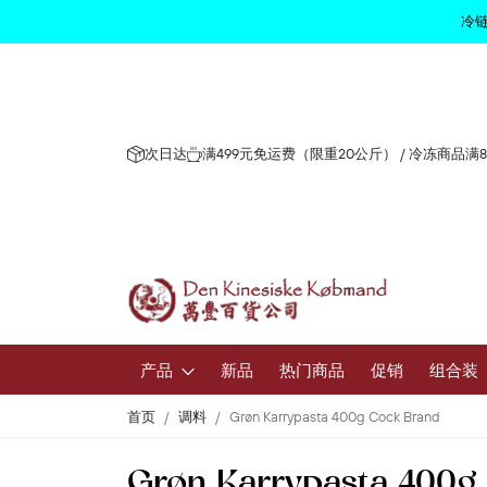
冷链
次日达
满499元免运费（限重20公斤） / 冷冻商品满
产品
新品
热门商品
促销
组合装
首页
调料
Grøn Karrypasta 400g Cock Brand
水果和蔬
Grøn Karrypasta 400g
新鲜水果和