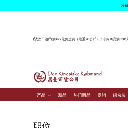
冷链
次日达
满499元免运费（限重20公斤） / 冷冻商品满80
产品
新品
热门商品
促销
组合装
水果和蔬
新鲜水果和
职位