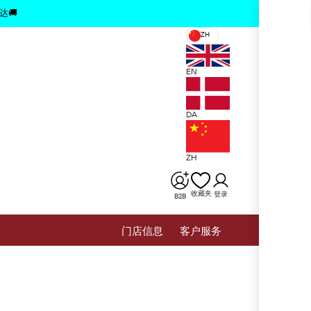
x
达🚚
ZH
EN
DA
ZH
收藏夹
登录
B2B
⻔店信息
客户服务