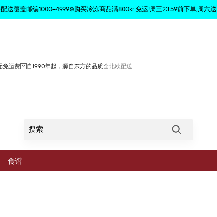
商品已从购物车中删除
配送覆盖邮编1000–4999❄️购买冷冻商品满800kr.免运!周三23:59前下单,周六送
0元免运费
自1990年起，源自东方的品质
全北欧配送
Søg
食谱
菜
蔬菜