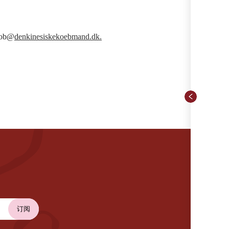
job@
d
enkinesiskekoebmand.dk.