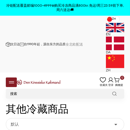
商品已从购物车中删除
x
冷链配送覆盖邮编1000–4999❄️购买冷冻商品满800kr.免运!周三23:59前下单,
周六送达🚚
ZH
EN
次日达
自1990年起，源自东方的品质
全北欧配送
DA
ZH
0
收藏夹
登录
购物篮
其他冷藏商品

默认