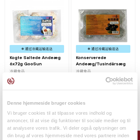
❄ 通过冷藏运输送达
❄ 通过冷藏运输送达
Kogte Saltede Andeæg
Konserverede
6x72g GooSun
Andeæg/Tusindårsæg
6x63g GooSun
冷藏食品
冷藏食品
kr52.00
kr52.00
Denne hjemmeside bruger cookies
Vi bruger cookies til at tilpasse vores indhold og
annoncer, til at vise dig funktioner til sociale medier og til
at analysere vores trafik. Vi deler også oplysninger om
din brug af vores hjemmeside med vores partnere inden