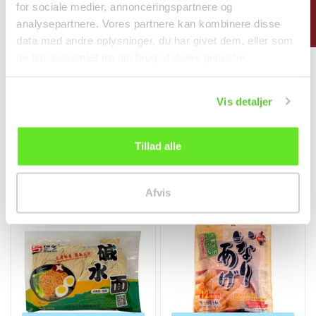
FILTER
for sociale medier, annonceringspartnere og
analysepartnere. Vores partnere kan kombinere disse
data med andre oplysninger, du har givet dem, eller som
de har indsamlet fra din brug af deres tjenester.
Friske Shanxi Nudler
Tamarind Pasta 454g
400g YuanFu
Mumtaz
Vis detaljer
面条
调料
kr34.95
kr38.00
Tillad alle
Afvis